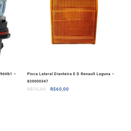
L96Hb1 –
Pisca Lateral Dianteira E D Renault Laguna –
820000347
O
O
R$
75,00
R$
60,00
preço
preço
original
atual
era:
é:
R$75,00.
R$60,00.