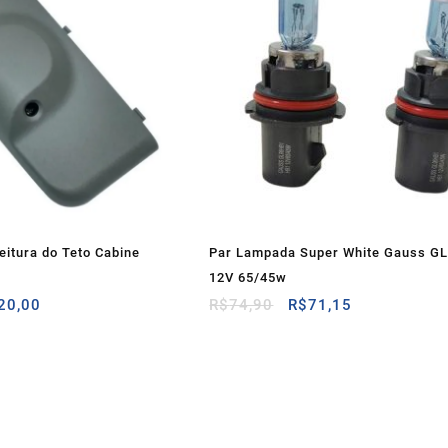
eitura do Teto Cabine
Par Lampada Super White Gauss G
12V 65/45w
O
O
O
20,00
R$
74,90
R$
71,15
o
preço
preço
preço
inal
atual
original
atual
é:
era:
é:
50,00.
R$120,00.
R$74,90.
R$71,15.