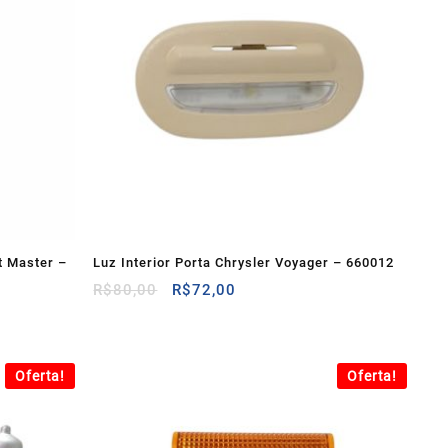
lt Master –
Luz Interior Porta Chrysler Voyager – 660012
O
O
R$
80,00
R$
72,00
preço
preço
original
atual
era:
é:
R$80,00.
R$72,00.
Oferta!
Oferta!
.