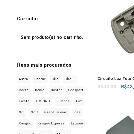
Carrinho
Sem produto(s) no carrinho.
Ítens mais procurados
Circuito Luz Teto 
Astra
Captur
Clio
Clio II
O
R$
48,00
R$
43
Corsa
Doblo
Duster
Ecosport
preço
origin
Fiesta
FIORINO
Fluence
Fox
era:
R$48,
Gol
Golf
Grand Scenic
Idea
Kangoo
Kangoo Express
Laguna