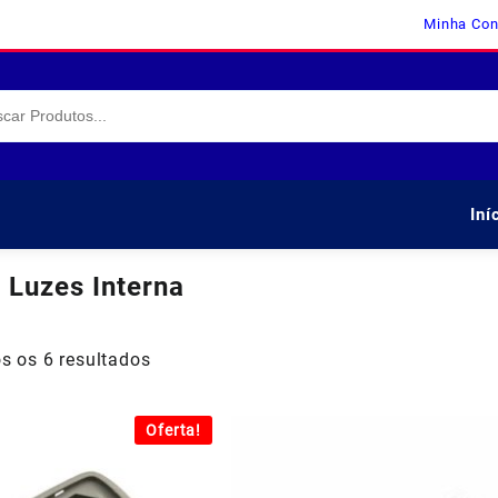
Minha Con
Iní
:
Luzes Interna
s os 6 resultados
Oferta!