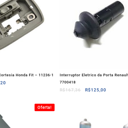
Cortesia Honda Fit – 11236-1
Interruptor Eletrico da Porta Renau
O
7700418
,20
preço
O
O
R$
167,36
R$
125,00
al
atual
preço
preço
é:
original
atual
00.
R$43,20.
Oferta!
era:
é:
R$167,36.
R$125,00