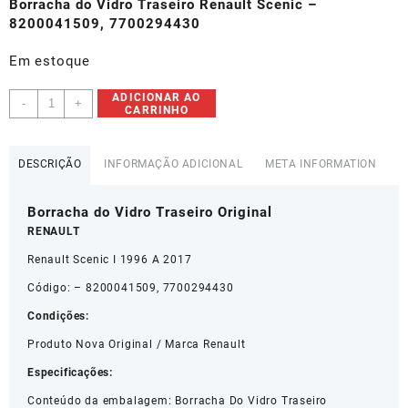
Borracha do Vidro Traseiro Renault Scenic –
8200041509, 7700294430
Em estoque
Borracha
ADICIONAR AO
-
+
CARRINHO
Do
Vidro
Traseiro
DESCRIÇÃO
INFORMAÇÃO ADICIONAL
META INFORMATION
Renault
Scenic
Borracha do Vidro Traseiro Original
I
-
RENAULT
8200041509
Renault Scenic I 1996 A 2017
quantidade
Código: – 8200041509, 7700294430
Condições:
Produto Nova Original / Marca Renault
Especificações:
Conteúdo da embalagem: Borracha Do Vidro Traseiro