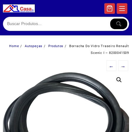
Skip
to
content
Home
Autopeças
Produtos
Borracha Do Vidro Traseiro Renault
Scenic I – 8200041509
←
→