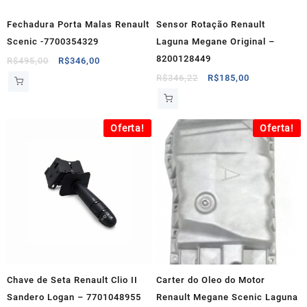
Fechadura Porta Malas Renault
Sensor Rotação Renault
Scenic -7700354329
Laguna Megane Original –
8200128449
O
O
R$
495,00
R$
346,00
preço
preço
O
O
R$
346,22
R$
185,00
original
atual
preço
preço
era:
é:
original
atual
R$495,00.
R$346,00.
era:
é:
Oferta!
Oferta!
R$346,22.
R$185,00.
Chave de Seta Renault Clio II
Carter do Oleo do Motor
Sandero Logan – 7701048955
Renault Megane Scenic Laguna