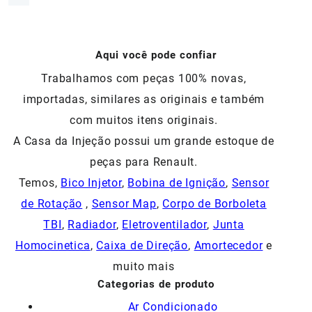
original
atual
era:
é:
R$110,00.
R$65,00.
Aqui você pode confiar
Trabalhamos com peças 100% novas,
importadas, similares as originais e também
com muitos itens originais.
A Casa da Injeção possui um grande estoque de
peças para Renault.
Temos,
Bico Injetor
,
Bobina de Ignição
,
Sensor
de Rotação
,
Sensor Map
,
Corpo de Borboleta
TBI
,
Radiador
,
Eletroventilador
,
Junta
Homocinetica
,
Caixa de Direção
,
Amortecedor
e
muito mais
Categorias de produto
Ar Condicionado