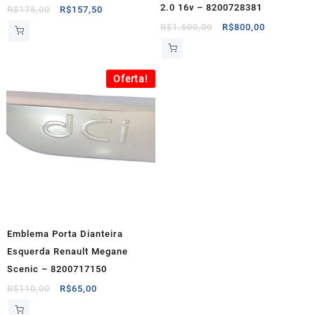
2.0 16v – 8200728381
O
O
R$
175,00
R$
157,50
preço
preço
O
O
R$
1.600,00
R$
800,00
original
atual
preço
preço
era:
é:
original
atual
R$175,00.
R$157,50.
era:
é:
Oferta!
R$1.600,00.
R$800,00.
Emblema Porta Dianteira
Esquerda Renault Megane
Scenic – 8200717150
O
O
R$
110,00
R$
65,00
preço
preço