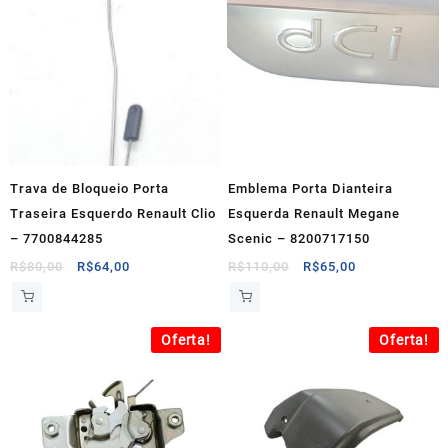
Trava de Bloqueio Porta
Emblema Porta Dianteira
Traseira Esquerdo Renault Clio
Esquerda Renault Megane
– 7700844285
Scenic – 8200717150
O
O
O
O
R$
80,00
R$
64,00
R$
110,00
R$
65,00
preço
preço
preço
preço
original
atual
original
atual
era:
é:
era:
é:
Oferta!
Oferta!
R$80,00.
R$64,00.
R$110,00.
R$65,00.