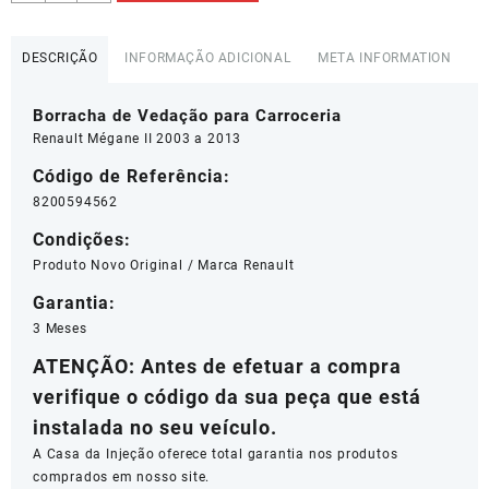
de
Vedacao
Renault
DESCRIÇÃO
INFORMAÇÃO ADICIONAL
META INFORMATION
Megane
II
Borracha de Vedação para Carroceria
-
8200594562
Renault Mégane II 2003 a 2013
quantidade
Código de Referência:
8200594562
Condições:
Produto Novo Original / Marca Renault
Garantia:
3 Meses
ATENÇÃO: Antes de efetuar a compra
verifique o código da sua peça que está
instalada no seu veículo.
A Casa da Injeção oferece total garantia nos produtos
comprados em nosso site.