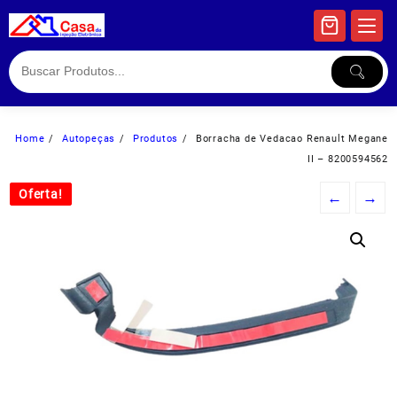
Skip
to
content
Home
Autopeças
Produtos
Borracha de Vedacao Renault Megane
II – 8200594562
Oferta!
Oferta!
←
→