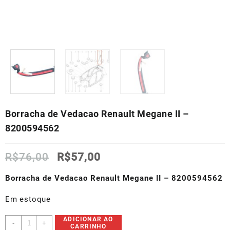
Borracha de Vedacao Renault Megane II –
8200594562
O
O
R$
76,00
R$
57,00
preço
preço
original
atual
Borracha de Vedacao Renault Megane II – 8200594562
era:
é:
R$76,00.
R$57,00.
Em estoque
Borracha
ADICIONAR AO
-
+
CARRINHO