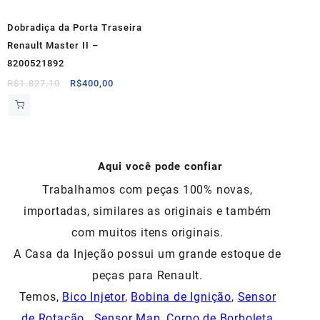
Dobradiça da Porta Traseira
Renault Master II –
8200521892
O
O
R$
1.827,10
R$
400,00
preço
preço
original
atual
era:
é:
R$1.827,10.
R$400,00.
Aqui você pode confiar
Trabalhamos com peças 100% novas,
importadas, similares as originais e também
com muitos itens originais.
A Casa da Injeção possui um grande estoque de
peças para Renault.
Temos,
Bico Injetor
,
Bobina de Ignição
,
Sensor
de Rotação
,
Sensor Map
,
Corpo de Borboleta