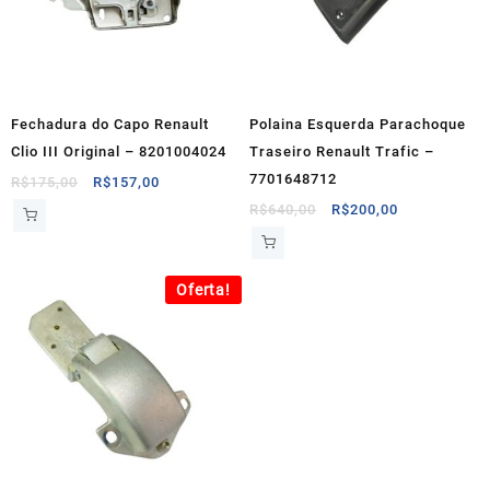
Fechadura do Capo Renault
Polaina Esquerda Parachoque
Clio III Original – 8201004024
Traseiro Renault Trafic –
7701648712
O
O
R$
175,00
R$
157,00
preço
preço
O
O
R$
640,00
R$
200,00
original
atual
preço
preço
era:
é:
original
atual
R$175,00.
R$157,00.
era:
é:
Oferta!
R$640,00.
R$200,00.