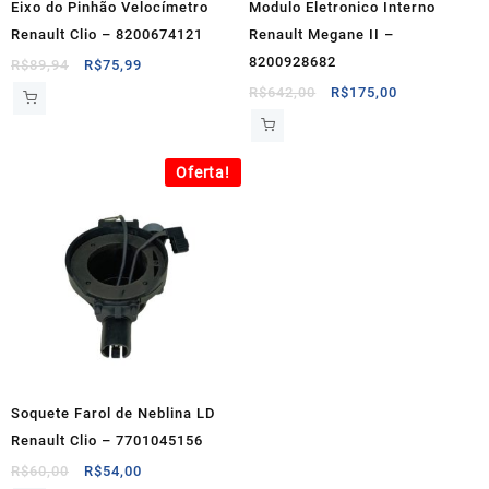
Eixo do Pinhão Velocímetro
Modulo Eletronico Interno
Renault Clio – 8200674121
Renault Megane II –
8200928682
O
O
R$
89,94
R$
75,99
preço
preço
O
O
R$
642,00
R$
175,00
original
atual
preço
preço
era:
é:
original
atual
R$89,94.
R$75,99.
era:
é:
Oferta!
R$642,00.
R$175,00.
Soquete Farol de Neblina LD
Renault Clio – 7701045156
O
O
R$
60,00
R$
54,00