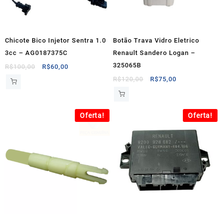
Chicote Bico Injetor Sentra 1.0
Botão Trava Vidro Eletrico
3cc – AG0187375C
Renault Sandero Logan –
325065B
O
O
R$
100,00
R$
60,00
preço
preço
O
O
R$
120,00
R$
75,00
original
atual
preço
preço
era:
é:
original
atual
R$100,00.
R$60,00.
era:
é:
Oferta!
Oferta!
R$120,00.
R$75,00.