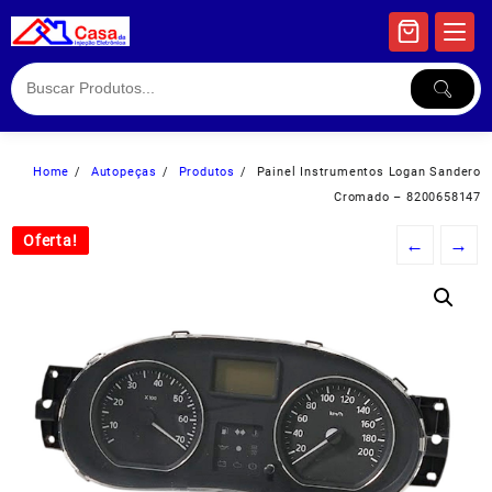
Skip
to
content
Home
Autopeças
Produtos
Painel Instrumentos Logan Sandero
Cromado – 8200658147
Oferta!
Oferta!
←
→