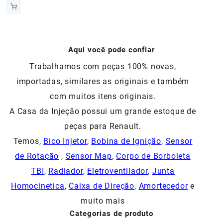
preço
preço
original
atual
era:
é:
R$60,00.
R$54,00.
Aqui você pode confiar
Trabalhamos com peças 100% novas,
importadas, similares as originais e também
com muitos itens originais.
A Casa da Injeção possui um grande estoque de
peças para Renault.
Temos,
Bico Injetor
,
Bobina de Ignição
,
Sensor
de Rotação
,
Sensor Map
,
Corpo de Borboleta
TBI
,
Radiador
,
Eletroventilador
,
Junta
Homocinetica
,
Caixa de Direção
,
Amortecedor
e
muito mais
Categorias de produto