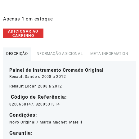
Apenas 1 em estoque
Painel
ADICIONAR AO
CARRINHO
Instrumentos
Logan
Sandero
DESCRIÇÃO
INFORMAÇÃO ADICIONAL
META INFORMATION
Cromado
-
Painel de Instrumento Cromado Original
8200658147
quantidade
Renault
Sandero
2008 a 2012
Renault Logan 2008 a 2012
Código de Referência:
8200658147, 8200531314
Condições:
Novo Original / Marca Magneti Marelli
Garantia: