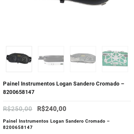
Painel Instrumentos Logan Sandero Cromado –
8200658147
O
O
R$
250,00
R$
240,00
preço
preço
original
atual
Painel Instrumentos Logan Sandero Cromado –
era:
é:
8200658147
R$250,00.
R$240,00.