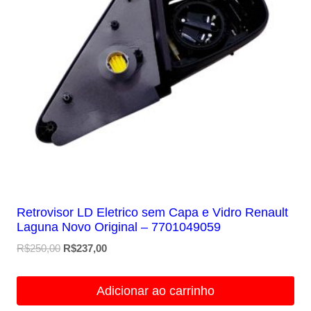
Retrovisor LD Eletrico sem Capa e Vidro Renault
Laguna Novo Original – 7701049059
O
O
R$
250,00
R$
237,00
preço
preço
original
atual
Adicionar ao carrinho
era:
é: