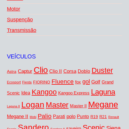
Motor
Suspenção
Transmissão
VEÍCULOS
Clio
Duster
Captur
Corsa
Clio II
Doblo
Astra
Fluence
gol
Golf
FIORINO
fox
Grand
Ecosport
Fiesta
Laguna
Kangoo
Idea
Scenic
Kangoo Express
Megane
Logan
Master
Master II
Laguna II
Palio
Megane II
polo
Punto
Parati
R19
R21
Mobi
Renault
Sandero
Scenic
Siena
saveiro