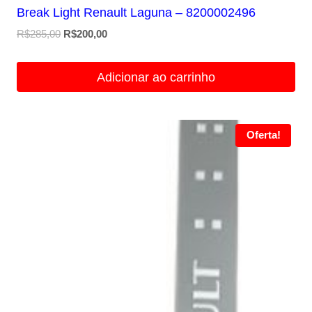
Break Light Renault Laguna – 8200002496
O
O
R$
285,00
R$
200,00
preço
preço
original
atual
Adicionar ao carrinho
era:
é:
R$285,00.
R$200,00.
Oferta!