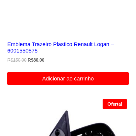
Emblema Trazeiro Plastico Renault Logan –
6001550575
O
O
R$
150,00
R$
80,00
preço
preço
original
atual
Adicionar ao carrinho
era:
é:
R$150,00.
R$80,00.
Oferta!