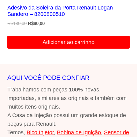
Adesivo da Soleira da Porta Renault Logan
Sandero – 8200800510
O
O
R$
180,00
R$
80,00
preço
preço
original
atual
Adicionar ao carrinho
era:
é:
R$180,00.
R$80,00.
AQUI VOCÊ PODE CONFIAR
Trabalhamos com peças 100% novas,
importadas, similares as originais e também com
muitos itens originais.
A Casa da Injeção possui um grande estoque de
peças para Renault.
Temos,
Bico Injetor
,
Bobina de Ignição
,
Sensor de