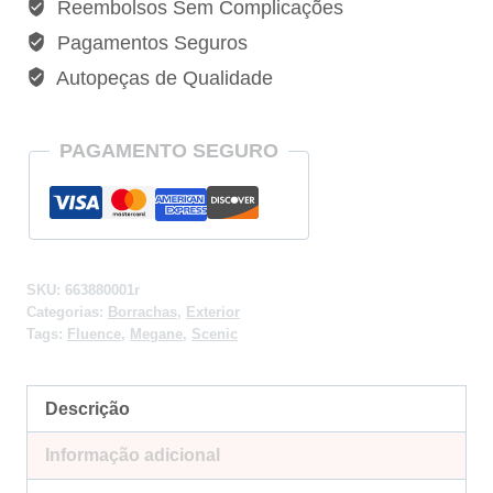
Reembolsos Sem Complicações
663880001r
Pagamentos Seguros
quantidade
Autopeças de Qualidade
PAGAMENTO SEGURO
SKU:
663880001r
Categorias:
Borrachas
,
Exterior
Tags:
Fluence
,
Megane
,
Scenic
Descrição
Informação adicional