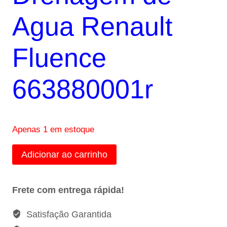
Agua Renault
Fluence
663880001r
Apenas 1 em estoque
Mangueira
Adicionar ao carrinho
Drenagem
de
Frete com entrega rápida!
Agua
Renault
Satisfação Garantida
Fluence