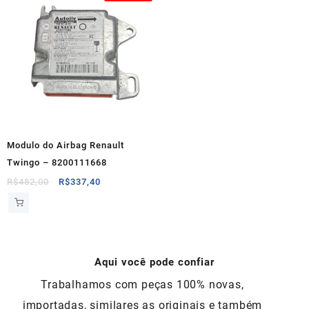
Modulo do Airbag Renault
Twingo – 8200111668
O
O
R$
482,00
R$
337,40
preço
preço
original
atual
era:
é:
R$482,00.
R$337,40.
Aqui você pode confiar
Trabalhamos com peças 100% novas,
importadas, similares as originais e também