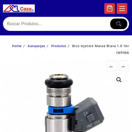
Skip
to
content
Home
Autopeças
Produtos
Bico Injetore Marea Brava 1.8 16v
IWP006
←
→