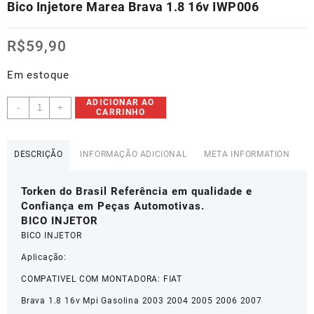
Bico Injetore Marea Brava 1.8 16v IWP006
R$
59,90
Em estoque
Bico
ADICIONAR AO
-
+
CARRINHO
Injetore
Marea
Brava
DESCRIÇÃO
INFORMAÇÃO ADICIONAL
META INFORMATION
1.8
16v
Torken do Brasil Referência em qualidade e
IWP006
Confiança em Peças Automotivas.
quantidade
BICO INJETOR
BICO INJETOR
Aplicação:
COMPATIVEL COM MONTADORA: FIAT
Brava 1.8 16v Mpi Gasolina 2003 2004 2005 2006 2007