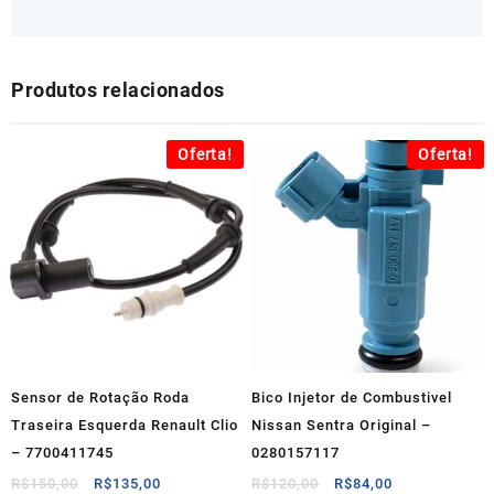
Produtos relacionados
Oferta!
Oferta!
Sensor de Rotação Roda
Bico Injetor de Combustivel
Traseira Esquerda Renault Clio
Nissan Sentra Original –
– 7700411745
0280157117
O
O
O
O
R$
150,00
R$
135,00
R$
120,00
R$
84,00