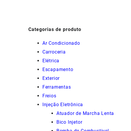
R$80,00.
R$72,00.
Categorias de produto
Ar Condicionado
Carroceria
Elétrica
Escapamento
Exterior
Ferramentas
Freios
Injeção Eletrônica
Atuador de Marcha Lenta
Bico Injetor
Bomba de Combustivel