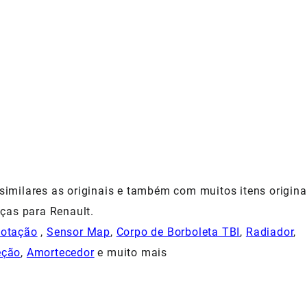
milares as originais e também com muitos itens origina
ças para Renault.
Rotação
,
Sensor Map
,
Corpo de Borboleta TBI
,
Radiador
,
eção
,
Amortecedor
e muito mais