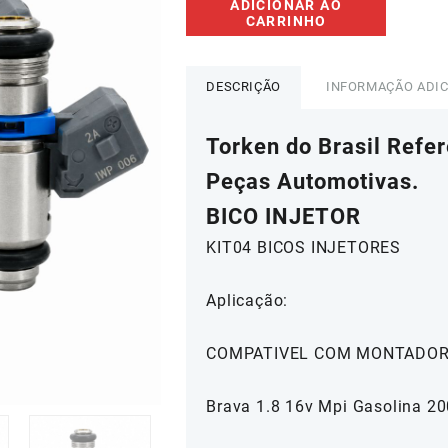
ADICIONAR AO
04
CARRINHO
Bicos
Injetores
Marea
DESCRIÇÃO
INFORMAÇÃO ADI
Brava
1.8
Torken do Brasil Refe
16v
IWP006
Peças Automotivas.
quantidade
BICO INJETOR
KIT04 BICOS INJETORES
Aplicação:
COMPATIVEL COM MONTADORA
Brava 1.8 16v Mpi Gasolina 2