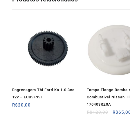
Engrenagem Tbi Ford Ka 1.0 3cc
Tampa Flange Bomba 
12v – ECB9F991
Combustivel Nissan Ti
170403RZ0A
R$
20,00
O
R$
120,00
R$
65,0
preço
original