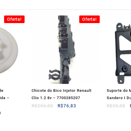
Oferta!
Oferta!
de
Chicote do Bico Injetor Renault
Suporte do 
ida –
Clio 1.2 8v – 7700285207
Sandero I D
O
O
R$
256,00
R$
76,83
R$
25,00
preço
preço
O
0
original
atual
preço
era:
é:
atual
R$256,00.
R$76,83.