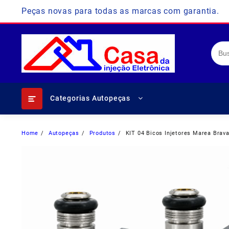
Skip
Peças novas para todas as marcas com garantia.
to
content
Categorias Autopeças
Home
Autopeças
Produtos
KIT 04 Bicos Injetores Marea Brav