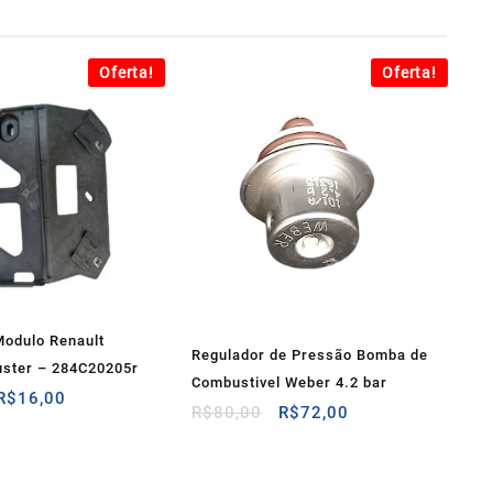
Oferta!
Oferta!
Modulo Renault
Regulador de Pressão Bomba de
uster – 284C20205r
Combustivel Weber 4.2 bar
O
O
R$
16,00
O
O
R$
80,00
R$
72,00
preço
preço
preço
preço
original
atual
original
atual
era:
é:
era:
é:
R$25,00.
R$16,00.