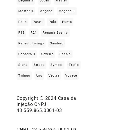
Laguna II
Logan
Master
Master II
Megane
Megane II
Palio
Parati
Polo
Punto
R19
R21
Renault Scenic
Renault Twingo
Sandero
Sandero II
Saveiro
Scenic
Siena
Strada
Symbol
Trafic
Twingo
Uno
Vectra
Voyage
Copyright © 2024 Casa da
Injeção CNPJ:
43.559.865.0001-03
CNPJ: 43.559.865.0001-03