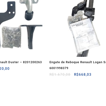
nault Duster – 8201200263
Engate de Reboque Renault Logan S
O
6001998379
20,00
o
preço
O
O
R$
1.670,08
R$
668,03
inal
atual
preço
preço
é:
original
atual
50,00.
R$220,00.
era:
é:
R$1.670,08.
R$668,0