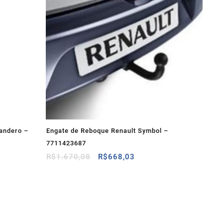
andero –
Engate de Reboque Renault Symbol –
7711423687
O
O
R$
1.670,08
R$
668,03
preço
preço
original
atual
era:
é:
3.
R$1.670,08.
R$668,03.