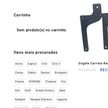
Carrinho
Sem produto(s) no carrinho.
Ítens mais procurados
Engate Carreta Re
Astra
Captur
Clio
Clio II
O
R$
250,00
R$
2
Corsa
Doblo
Duster
Ecosport
preç
orig
Fiesta
FIORINO
Fluence
Fox
era:
R$2
Gol
Golf
Grand Scenic
Idea
Kangoo
Kangoo Express
Laguna