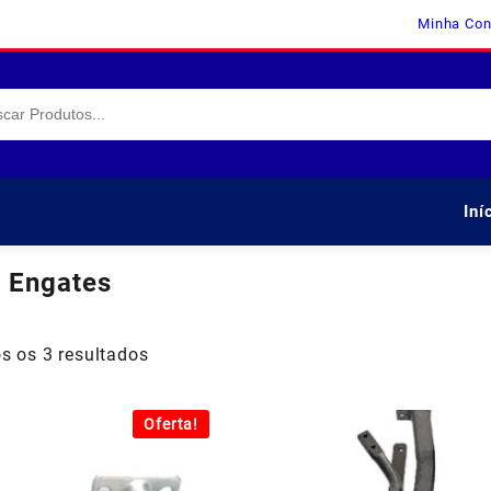
Minha Con
Iní
:
Engates
s os 3 resultados
Oferta!