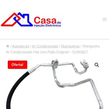
Pular
para
o
Conteúdo
/
Autopeças
/
Ar Condicionado
/
Mangueiras
/
Mangueira
Ar Condicionado Fiat Uno Palio Original – 51963627
Oferta!