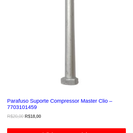
Parafuso Suporte Compressor Master Clio –
7703101459
O
O
R$
20,00
R$
18,00
preço
preço
original
atual