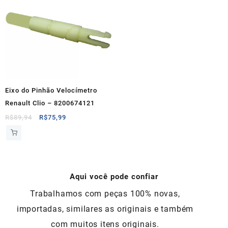
Eixo do Pinhão Velocímetro
Renault Clio – 8200674121
O
O
R$
89,94
R$
75,99
preço
preço
original
atual
era:
é:
R$89,94.
R$75,99.
Aqui você pode confiar
Trabalhamos com peças 100% novas,
importadas, similares as originais e também
com muitos itens originais.