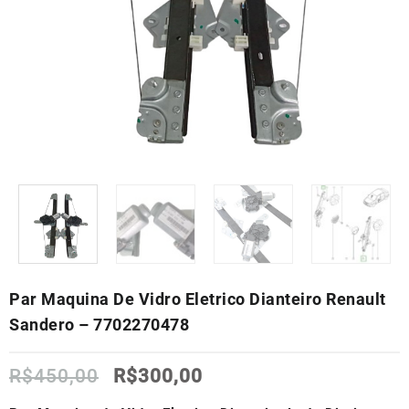
Par Maquina De Vidro Eletrico Dianteiro Renault
Sandero – 7702270478
O
O
R$
450,00
R$
300,00
preço
preço