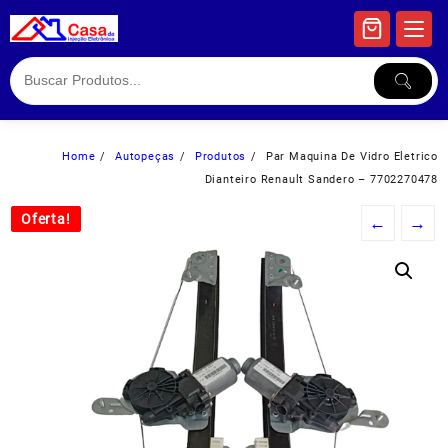
Skip
to
content
Home
Autopeças
Produtos
Par Maquina De Vidro Eletrico
Dianteiro Renault Sandero – 7702270478
Oferta!
Oferta!
←
→