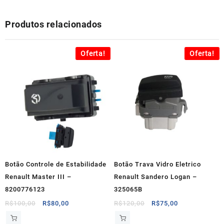
Produtos relacionados
Oferta!
Oferta!
Botão Controle de Estabilidade
Botão Trava Vidro Eletrico
Renault Master III –
Renault Sandero Logan –
8200776123
325065B
O
O
O
O
R$
100,00
R$
80,00
R$
120,00
R$
75,00
preço
preço
preço
preço
original
atual
original
atual