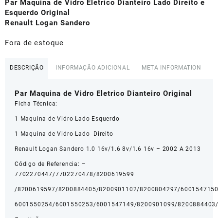
original
atual
Par Maquina de Vidro Eletrico Dianteiro Lado Direito e
era:
é:
Esquerdo Original
R$450,00.
R$300,00.
Renault Logan Sandero
Fora de estoque
DESCRIÇÃO
INFORMAÇÃO ADICIONAL
META INFORMATION
Par Maquina de Vidro Eletrico Dianteiro Original
Ficha Técnica:
1 Maquina de Vidro Lado Esquerdo
1 Maquina de Vidro Lado Direito
Renault Logan Sandero 1.0 16v/1.6 8v/1.6 16v – 2002 A 2013
Código de Referencia: –
7702270447/7702270478/8200619599
/8200619597/8200884405/8200901102/8200804297/600154715
6001550254/6001550253/6001547149/8200901099/8200884403