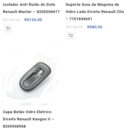
Isolador Anti Ruido do Duto
Suporte Guia da Maquina de
Renault Master – 8200206617
Vidro Lado Direito Renault Clio
– 7701836601
O
O
R$
150,00
R$
120,00
preço
preço
O
O
R$
100,00
R$
80,00
original
atual
preço
preço
era:
é:
original
atual
R$150,00.
R$120,00.
era:
é:
R$100,00.
R$80,00.
Capa Botão Vidro Eletrico
Direito Renault Kangoo II –
8200548968