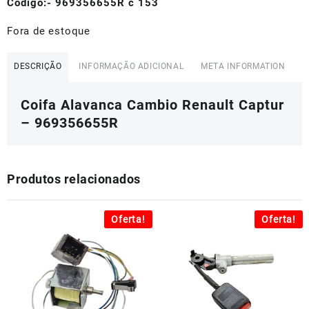
R$200,00.
R$160,00.
Codigo:- 969356655R c 153
Fora de estoque
DESCRIÇÃO
INFORMAÇÃO ADICIONAL
META INFORMATION
Coifa Alavanca Cambio Renault Captur
– 969356655R
Produtos relacionados
Oferta!
Oferta!