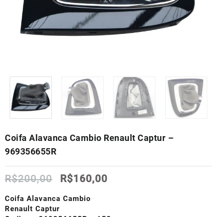
Coifa Alavanca Cambio Renault Captur –
969356655R
O
O
R$
200,00
R$
160,00
preço
preço
original
atual
Coifa Alavanca Cambio
era:
é:
Renault Captur