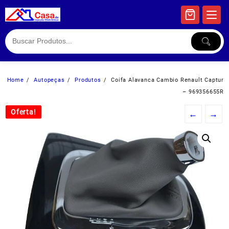
Skip
to
content
Home
Autopeças
Produtos
Coifa Alavanca Cambio Renault Captur
– 969356655R
Oferta!
Oferta!
←
→