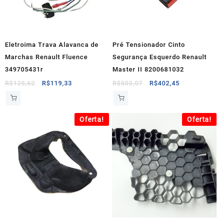
Eletroima Trava Alavanca de
Pré Tensionador Cinto
Marchas Renault Fluence
Segurança Esquerdo Renault
349705431r
Master II 8200681032
O
O
O
O
R$
125,62
R$
119,33
R$
503,07
R$
402,45
preço
preço
preço
preço
original
atual
original
atual
era:
é:
era:
é:
Oferta!
Oferta!
R$125,62.
R$119,33.
R$503,07.
R$402,45.