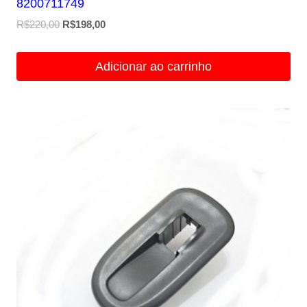
8200711749
O
O
R$
220,00
R$
198,00
preço
preço
original
atual
Adicionar ao carrinho
era:
é:
R$220,00.
R$198,00.