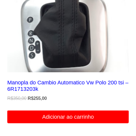
Manopla do Cambio Automatico Vw Polo 200 tsi –
6R1713203k
O
O
R$
350,00
R$
255,00
preço
preço
original
atual
Adicionar ao carrinho
era:
é:
R$350,00.
R$255,00.