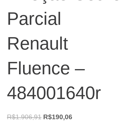
Parcial
Renault
Fluence –
484001640r
O
O
R$
1.906,91
R$
190,06
preço
preço