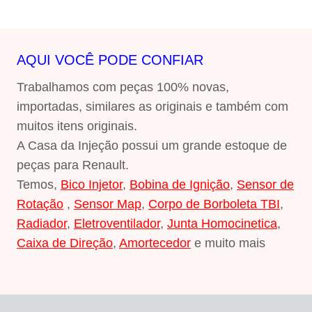
R$150,00.
R$120,00.
AQUI VOCÊ PODE CONFIAR
Trabalhamos com peças 100% novas,
importadas, similares as originais e também com
muitos itens originais.
A Casa da Injeção possui um grande estoque de
peças para Renault.
Temos,
Bico Injetor
,
Bobina de Ignição
,
Sensor de
Rotação
,
Sensor Map
,
Corpo de Borboleta TBI
,
Radiador
,
Eletroventilador
,
Junta Homocinetica
,
Caixa de Direção
,
Amortecedor
e muito mais