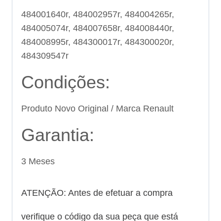
484001640r, 484002957r, 484004265r,
484005074r, 484007658r, 484008440r,
484008995r, 484300017r, 484300020r,
484309547r
Condições:
Produto Novo Original / Marca Renault
Garantia:
3 Meses
ATENÇÃO: Antes de efetuar a compra
verifique o código da sua peça que está