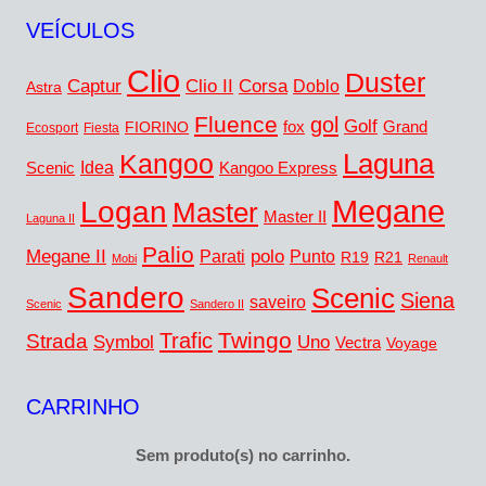
VEÍCULOS
Clio
Duster
Captur
Corsa
Clio II
Doblo
Astra
Fluence
gol
Golf
FIORINO
fox
Grand
Ecosport
Fiesta
Laguna
Kangoo
Idea
Scenic
Kangoo Express
Megane
Logan
Master
Master II
Laguna II
Palio
Megane II
polo
Punto
Parati
R19
R21
Mobi
Renault
Sandero
Scenic
Siena
saveiro
Scenic
Sandero II
Twingo
Trafic
Strada
Symbol
Uno
Vectra
Voyage
CARRINHO
Sem produto(s) no carrinho.