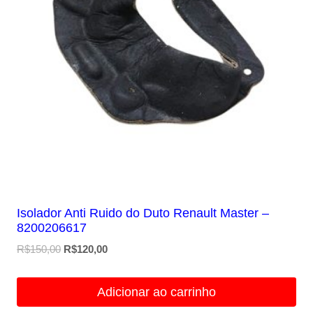
Isolador Anti Ruido do Duto Renault Master –
8200206617
O
O
R$
150,00
R$
120,00
preço
preço
original
atual
Adicionar ao carrinho
era:
é: