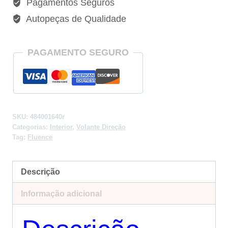
Pagamentos Seguros
Autopeças de Qualidade
PAGAMENTO SEGURO
SKU:
484001640r
Categorias:
Interior
,
Volante Direção
Tag:
Fluence
Descrição
Informação adicional