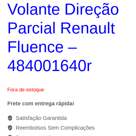
Volante Direção
original
atual
era:
é:
Parcial Renault
R$1.906,91.
R$190,06.
Fluence –
484001640r
Fora de estoque
Frete com entrega rápida!
Satisfação Garantida
Reembolsos Sem Complicações