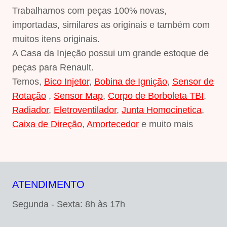
Trabalhamos com peças 100% novas,
importadas, similares as originais e também com
muitos itens originais.
A Casa da Injeção possui um grande estoque de
peças para Renault.
Temos,
Bico Injetor
,
Bobina de Ignição
,
Sensor de
Rotação
,
Sensor Map
,
Corpo de Borboleta TBI
,
Radiador
,
Eletroventilador
,
Junta Homocinetica
,
Caixa de Direção
,
Amortecedor
e muito mais
ATENDIMENTO
Segunda - Sexta: 8h às 17h