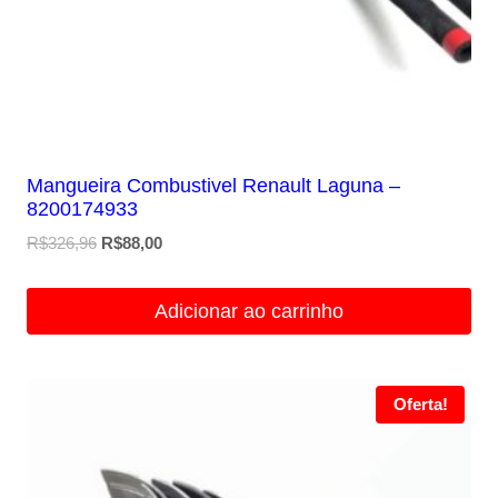
Mangueira Combustivel Renault Laguna –
8200174933
O
O
R$
326,96
R$
88,00
preço
preço
original
atual
Adicionar ao carrinho
era:
é:
R$326,96.
R$88,00.
Oferta!