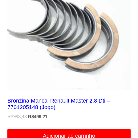
Bronzina Mancal Renault Master 2.8 Dti –
7701205148 (Jogo)
O
O
R$
998,43
R$
499,21
preço
preço
original
atual
Adicionar ao carrinho