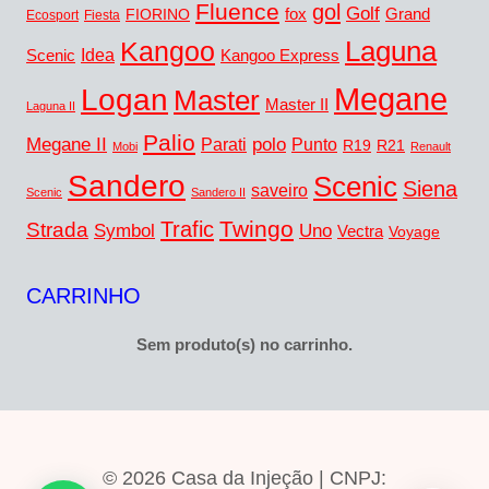
Fluence
gol
Golf
FIORINO
fox
Grand
Ecosport
Fiesta
Laguna
Kangoo
Idea
Scenic
Kangoo Express
Megane
Logan
Master
Master II
Laguna II
Palio
Megane II
polo
Punto
Parati
R19
R21
Mobi
Renault
Sandero
Scenic
Siena
saveiro
Scenic
Sandero II
Twingo
Trafic
Strada
Symbol
Uno
Vectra
Voyage
CARRINHO
Sem produto(s) no carrinho.
© 2026 Casa da Injeção | CNPJ: