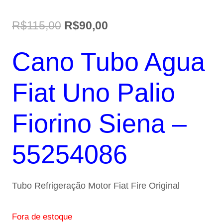
O
O
R$
115,00
R$
90,00
preço
preço
Cano Tubo Agua
original
atual
era:
é:
Fiat Uno Palio
R$115,00.
R$90,00.
Fiorino Siena –
55254086
Tubo Refrigeração Motor Fiat Fire Original
Fora de estoque