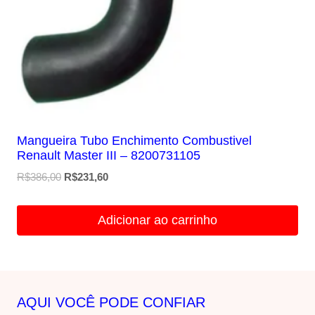
Mangueira Tubo Enchimento Combustivel
Renault Master III – 8200731105
O
O
R$
386,00
R$
231,60
preço
preço
original
atual
Adicionar ao carrinho
era:
é:
R$386,00.
R$231,60.
AQUI VOCÊ PODE CONFIAR