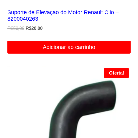
Suporte de Elevaçao do Motor Renault Clio –
8200040263
O
O
R$
50,00
R$
20,00
preço
preço
original
atual
Adicionar ao carrinho
era:
é:
R$50,00.
R$20,00.
Oferta!