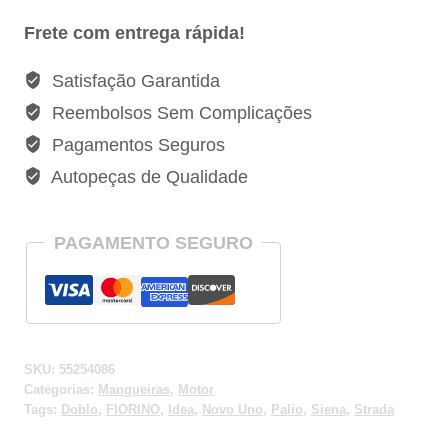
Frete com entrega rápida!
Satisfação Garantida
Reembolsos Sem Complicações
Pagamentos Seguros
Autopeças de Qualidade
PAGAMENTO SEGURO
SKU:
55254086
Categorias:
Mangueiras
,
Motor
Tags:
Doblo
,
FIORINO
,
Idea
,
Novo Uno
,
Palio
,
Siena
,
Strada