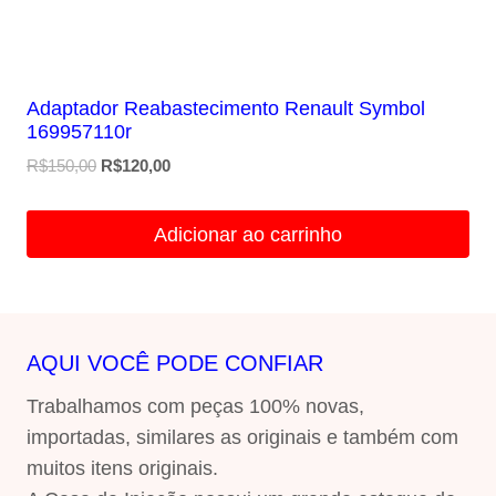
Adaptador Reabastecimento Renault Symbol
169957110r
O
O
R$
150,00
R$
120,00
preço
preço
original
atual
Adicionar ao carrinho
era:
é:
R$150,00.
R$120,00.
AQUI VOCÊ PODE CONFIAR
Trabalhamos com peças 100% novas,
importadas, similares as originais e também com
muitos itens originais.