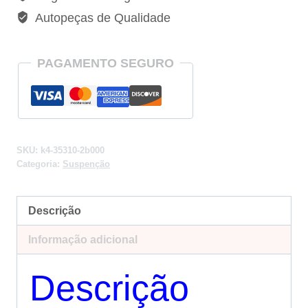
a
Autopeças de Qualidade
2011
-
35310-
PAGAMENTO SEGURO
2b000
quantidade
SKU:
k4-35310-2b000
Categoria:
Suspenção
Descrição
Informação adicional
Descrição