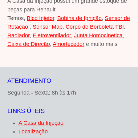
A Casa da Injeção possui um grande estoque de
peças para Renault.
Temos,
Bico Injetor
,
Bobina de Ignição
,
Sensor de
Rotação
,
Sensor Map
,
Corpo de Borboleta TBI
,
Radiador
,
Eletroventilador
,
Junta Homocinetica
,
Caixa de Direção
,
Amortecedor
e muito mais
ATENDIMENTO
Segunda - Sexta: 8h às 17h
LINKS ÚTEIS
A Casa da Injeção
Localização