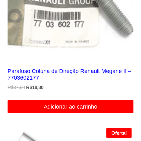
Parafuso Coluna de Direção Renault Megane II –
7703602177
O
O
R$
37,60
R$
18,80
preço
preço
original
atual
Adicionar ao carrinho
era:
é:
R$37,60.
R$18,80.
Oferta!