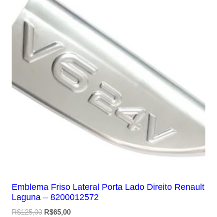
Emblema Friso Lateral Porta Lado Direito Renault
Laguna – 8200012572
O
O
R$
125,00
R$
65,00