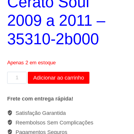
Cerato Soul
R$480,00.
R$470,00.
2009 a 2011 –
35310-2b000
Apenas 2 em estoque
Kit
Adicionar ao carrinho
4
Bicos
Frete com entrega rápida!
Injetores
Cerato
Satisfação Garantida
Soul
Reembolsos Sem Complicações
2009
Pagamentos Seguros