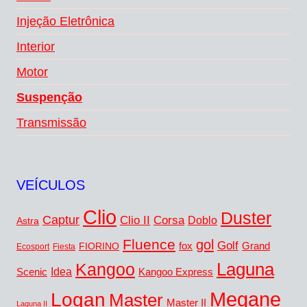
Injeção Eletrônica
Interior
Motor
Suspenção
Transmissão
VEÍCULOS
Clio
Duster
Captur
Clio II
Corsa
Doblo
Astra
Fluence
gol
Golf
fox
Grand
FIORINO
Ecosport
Fiesta
Kangoo
Laguna
Idea
Scenic
Kangoo Express
Megane
Logan
Master
Master II
Laguna II