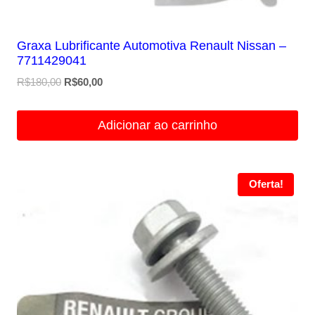
Graxa Lubrificante Automotiva Renault Nissan –
7711429041
O
O
R$
180,00
R$
60,00
preço
preço
original
atual
Adicionar ao carrinho
era:
é:
R$180,00.
R$60,00.
Oferta!