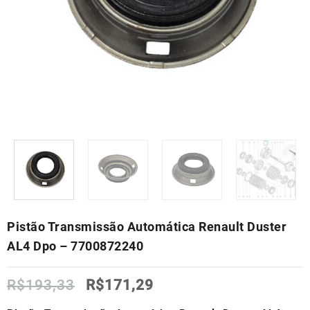
Pistão Transmissão Automática Renault Duster
AL4 Dpo – 7700872240
O
O
R$
193,33
R$
171,29
preço
preço