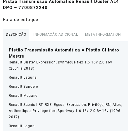
original
atual
Pistão Transmissão Automática Renault Duster AL4
era:
é:
DPO – 7700872240
R$193,33.
R$171,29.
Fora de estoque
DESCRIÇÃO
INFORMAÇÃO ADICIONAL
META INFORMATION
Pistão Transmissão Automática = Pistão Cilindro
Mestre
Renault Duster Expression, Dynmique flex 1.6 16v 2.0 16v
(2001 a 2018)
Renault Laguna
Renault Sandero
Renault Megane
Renault Scénic I RT, RXE, Egeus, Expression, Privilége, RN, Alize,
Authentique, Privilége flex, Sportway 1.6 16v 2.0 8v 16v (1996
2017)
Renault Logan