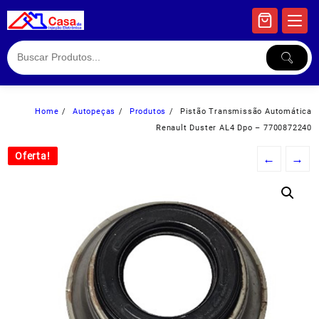
Skip
to
content
Home
Autopeças
Produtos
Pistão Transmissão Automática
Renault Duster AL4 Dpo – 7700872240
Oferta!
Oferta!
←
→