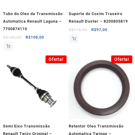
Tubo do Oleo da Transmissão
Suporte do Coxim Traseiro
Automatica Renault Laguna –
Renault Duster – 8200805819
7700874110
O
O
R$
115,42
R$
97,00
preço
preço
O
O
R$
120,00
R$
108,00
original
atual
preço
preço
era:
é:
original
atual
R$115,42.
R$97,00.
era:
é:
Oferta!
Oferta!
R$120,00.
R$108,00.
Semi Eixo Transmissão
Retentor Oleo Transmissão
Renault Twizy Original –
Automatica Twingo –