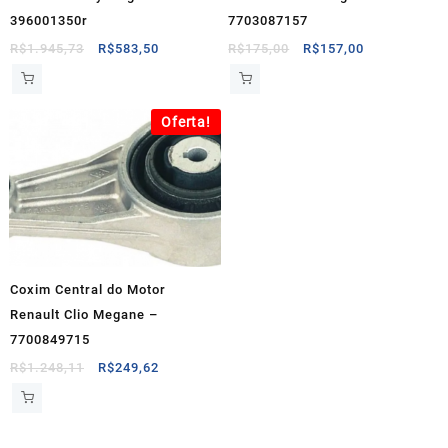
396001350r
7703087157
O
O
O
O
R$
1.945,73
R$
583,50
R$
175,00
R$
157,00
preço
preço
preço
preço
original
atual
original
atual
era:
é:
era:
é:
Oferta!
R$1.945,73.
R$583,50.
R$175,00.
R$157,00.
Coxim Central do Motor
Renault Clio Megane –
7700849715
O
O
R$
1.248,11
R$
249,62
preço
preço
original
atual
era:
é: