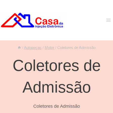
Pular
para
o
Conteúdo
/
Autopeças
/
Motor
/
Coletores de Admissão
Coletores de
Admissão
Coletores de Admissão