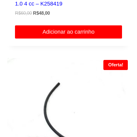
1.0 4 cc – K258419
O
O
R$
60,00
R$
48,00
preço
preço
original
atual
Adicionar ao carrinho
era:
é:
R$60,00.
R$48,00.
Oferta!