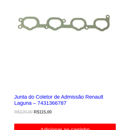
Junta do Coletor de Admissão Renault
Laguna – 7431366787
O
O
R$
120,00
R$
115,00
preço
preço
original
atual
Adicionar ao carrinho