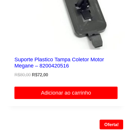
Suporte Plastico Tampa Coletor Motor
Megane – 8200420516
O
O
R$
80,00
R$
72,00
preço
preço
original
atual
Adicionar ao carrinho
era:
é:
R$80,00.
R$72,00.
Oferta!