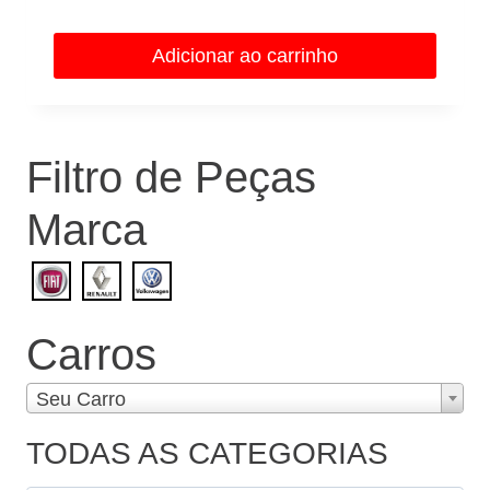
preço
preço
original
atual
Adicionar ao carrinho
era:
é:
R$38,60.
R$34,74.
Filtro de Peças
Marca
Carros
Seu Carro
TODAS AS CATEGORIAS