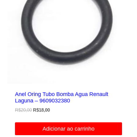
Anel Oring Tubo Bomba Agua Renault
Laguna – 9609032380
O
O
R$
20,00
R$
18,00
preço
preço
original
atual
Adicionar ao carrinho
era:
é: