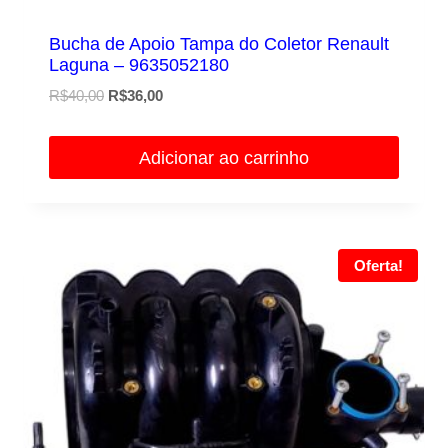
Bucha de Apoio Tampa do Coletor Renault
Laguna – 9635052180
O
O
R$
40,00
R$
36,00
preço
preço
original
atual
Adicionar ao carrinho
era:
é:
R$40,00.
R$36,00.
Oferta!