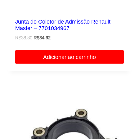
Junta do Coletor de Admissão Renault
Master – 7701034967
O
O
R$
38,80
R$
34,92
preço
preço
original
atual
Adicionar ao carrinho
era:
é:
R$38,80.
R$34,92.