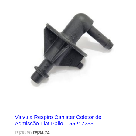
Valvula Respiro Canister Coletor de
Admissão Fiat Palio – 55217255
O
O
R$
38,60
R$
34,74