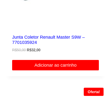
Junta Coletor Renault Master S9W –
7701035924
O
O
R$
50,00
R$
32,00
preço
preço
original
atual
Adicionar ao carrinho
era:
é:
R$50,00.
R$32,00.
Oferta!