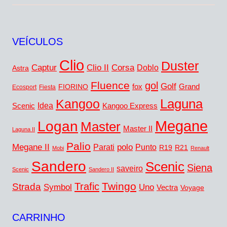
VEÍCULOS
Clio
Duster
Captur
Corsa
Clio II
Doblo
Astra
Fluence
gol
Golf
FIORINO
fox
Grand
Ecosport
Fiesta
Laguna
Kangoo
Idea
Scenic
Kangoo Express
Megane
Logan
Master
Master II
Laguna II
Palio
Megane II
polo
Punto
Parati
R19
R21
Mobi
Renault
Sandero
Scenic
Siena
saveiro
Scenic
Sandero II
Twingo
Trafic
Strada
Symbol
Uno
Vectra
Voyage
CARRINHO