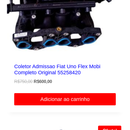
Coletor Admissao Fiat Uno Flex Mobi
Completo Original 55258420
O
O
R$
750,00
R$
600,00
preço
preço
original
atual
Adicionar ao carrinho
era:
é:
R$750,00.
R$600,00.