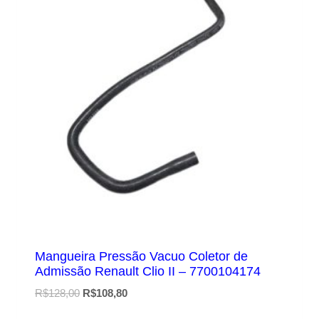
Mangueira Pressão Vacuo Coletor de
Admissão Renault Clio II – 7700104174
O
O
R$
128,00
R$
108,80
preço
preço