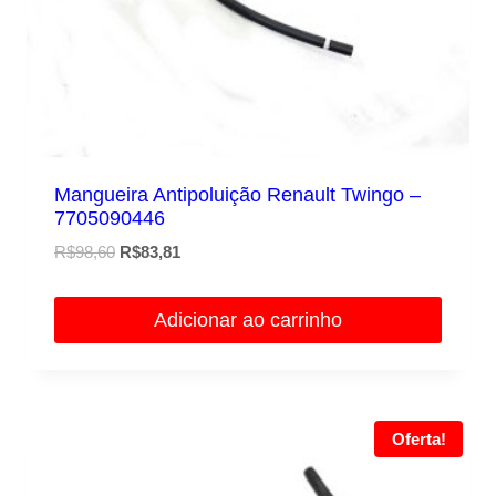
Mangueira Antipoluição Renault Twingo –
7705090446
O
O
R$
98,60
R$
83,81
preço
preço
original
atual
Adicionar ao carrinho
era:
é:
R$98,60.
R$83,81.
Oferta!