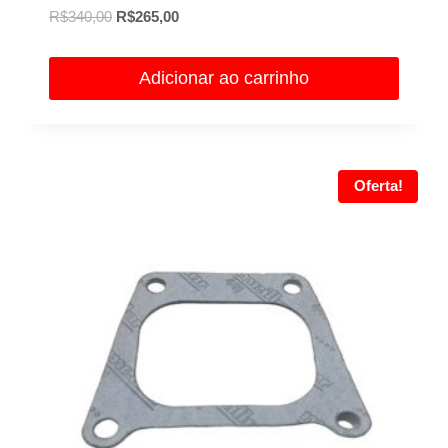
O
O
R$
340,00
R$
265,00
preço
preço
original
atual
Adicionar ao carrinho
era:
é:
R$340,00.
R$265,00.
Oferta!