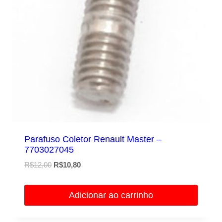
Parafuso Coletor Renault Master –
7703027045
O
O
R$
12,00
R$
10,80
preço
preço
original
atual
Adicionar ao carrinho
era:
é:
R$12,00.
R$10,80.