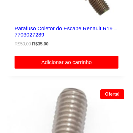
Parafuso Coletor do Escape Renault R19 –
7703027289
O
O
R$
50,00
R$
35,00
preço
preço
original
atual
Adicionar ao carrinho
era:
é:
R$50,00.
R$35,00.
Oferta!