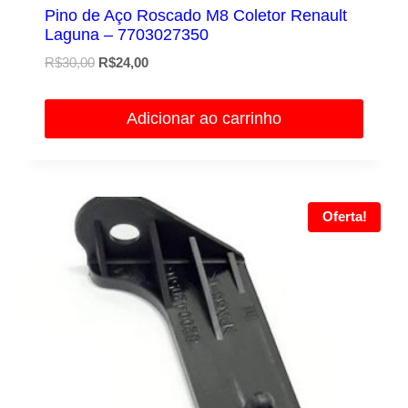
Pino de Aço Roscado M8 Coletor Renault
Laguna – 7703027350
O
O
R$
30,00
R$
24,00
preço
preço
original
atual
Adicionar ao carrinho
era:
é:
R$30,00.
R$24,00.
Oferta!