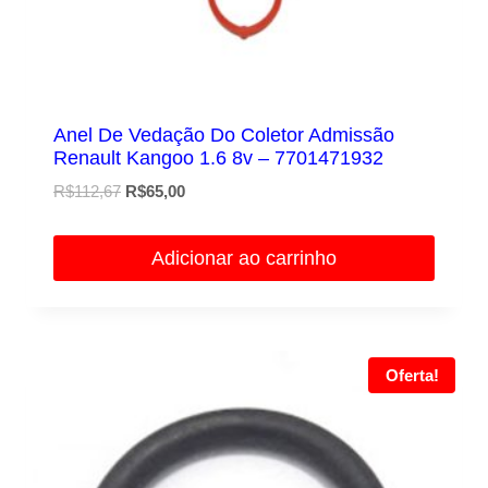
Anel De Vedação Do Coletor Admissão
Renault Kangoo 1.6 8v – 7701471932
O
O
R$
112,67
R$
65,00
preço
preço
original
atual
Adicionar ao carrinho
era:
é:
R$112,67.
R$65,00.
Oferta!