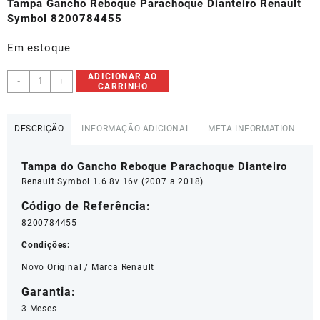
original
atual
Tampa Gancho Reboque Parachoque Dianteiro Renault
era:
é:
Symbol 8200784455
R$30,00.
R$25,00.
Em estoque
Tampa
ADICIONAR AO
-
+
CARRINHO
do
Gancho
Reboque
DESCRIÇÃO
INFORMAÇÃO ADICIONAL
META INFORMATION
Parachoque
Dianteiro
Tampa do Gancho Reboque Parachoque Dianteiro
Renault
Symbol
Renault Symbol 1.6 8v 16v (2007 a 2018)
-
Código de Referência:
8200784455
8200784455
quantidade
Condições:
Novo Original / Marca Renault
Garantia:
3 Meses