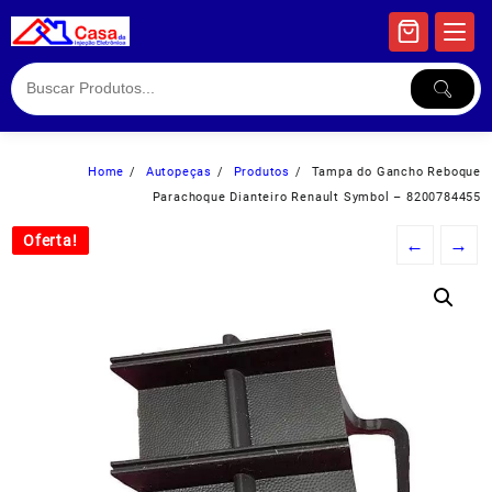
Skip
to
content
Home
Autopeças
Produtos
Tampa do Gancho Reboque
Parachoque Dianteiro Renault Symbol – 8200784455
Oferta!
Oferta!
←
→