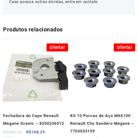
Caso possua outras dúvidas, entre em contato.
Produtos relacionados
Oferta!
Oferta!
Fechadura do Capo Renault
Kit 10 Porcas de Aço M6X100
Megane Scenic – 8200236512
Renault Clio Sandero Megane –
7703033159
O
O
R$
336,58
R$
168,29