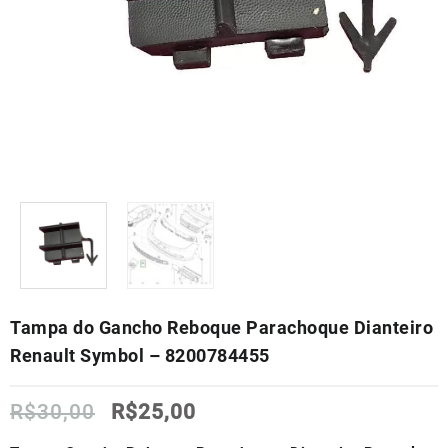
Tampa do Gancho Reboque Parachoque Dianteiro
Renault Symbol – 8200784455
O
O
R$
30,00
R$
25,00
preço
preço