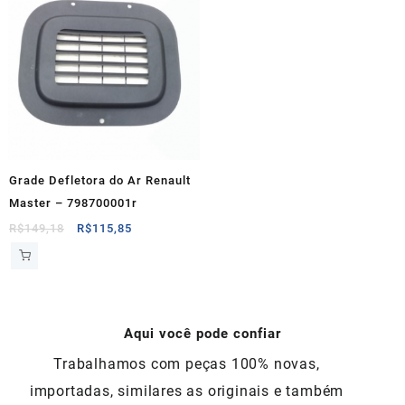
Grade Defletora do Ar Renault
Master – 798700001r
O
O
R$
149,18
R$
115,85
preço
preço
original
atual
era:
é:
R$149,18.
R$115,85.
Aqui você pode confiar
Trabalhamos com peças 100% novas,
importadas, similares as originais e também