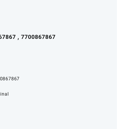
7867 , 7700867867
00867867
inal