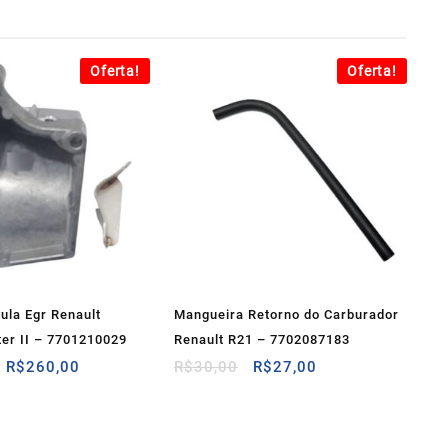
Oferta!
Oferta!
ula Egr Renault
Mangueira Retorno do Carburador
er II – 7701210029
Renault R21 – 7702087183
O
O
O
O
R$
260,00
R$
30,00
R$
27,00
preço
preço
preço
preço
original
atual
original
atual
era:
é:
era:
é: