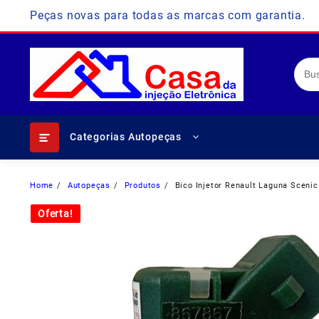
Skip
Peças novas para todas as marcas com garantia.
to
content
Categorias Autopeças
Home
Autopeças
Produtos
Bico Injetor Renault Laguna Sceni
Oferta!
Oferta!