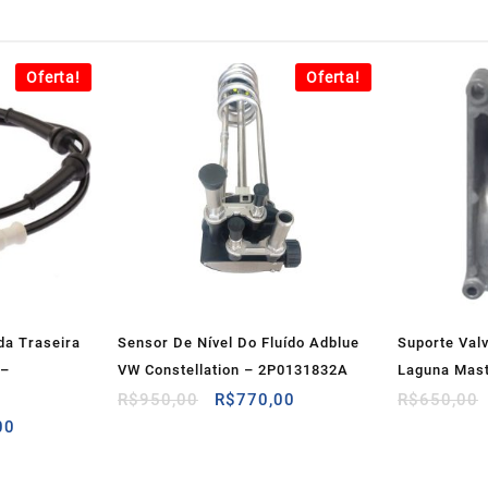
Oferta!
Oferta!
da Traseira
Sensor De Nível Do Fluído Adblue
Suporte Valv
 –
VW Constellation – 2P0131832A
Laguna Mast
O
O
R$
950,00
R$
770,00
R$
650,00
preço
preço
O
00
original
atual
preço
era:
é:
atual