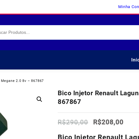
Minha Con
Iní
c Megane 2.0 8v – 867867
Bico Injetor Renault Lagu
867867
O
O
R$
290,00
R$
208,00
preço
preç
original
atua
Bico Injetor Renault La