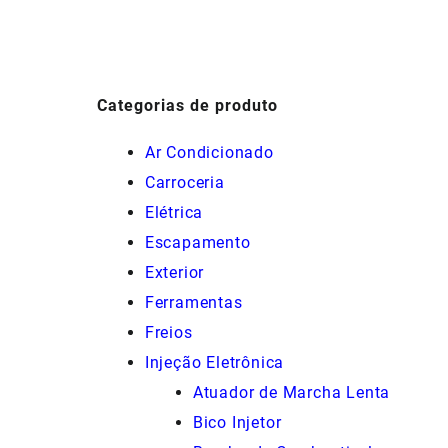
R$650,00.
R$260,00.
R$30,00.
R$27,00.
Categorias de produto
Ar Condicionado
Carroceria
Elétrica
Escapamento
Exterior
Ferramentas
Freios
Injeção Eletrônica
Atuador de Marcha Lenta
Bico Injetor