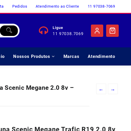
ta
Pedidos
Atendimento ao Cliente
11 97038-7069
Ligue
11 97038.7069
cio
Nossos Produtos
Marcas
Atendimento
na Scenic Megane 2.0 8v –
←
→
o
l
guna Scenic Megane Trafic R19 2.0 8v