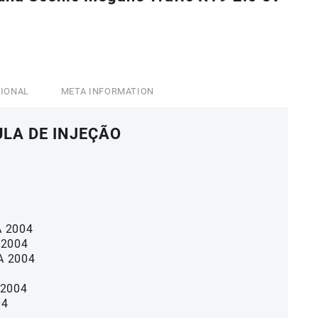
8,00.
CIONAL
META INFORMATION
ULA DE INJEÇÃO
A 2004
 2004
A 2004
 2004
04