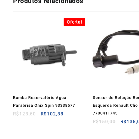
Produtos relacionados
Oferta!
Bomba Reservatório Agua
Sensor de Rotação Ro
Parabrisa Onix Spin 93338577
Esquerda Renault Clio
O
O
7700411745
R$
128,60
R$
102,88
preço
preço
O
R$
150,00
R$
135,
original
atual
preço
era:
é:
original