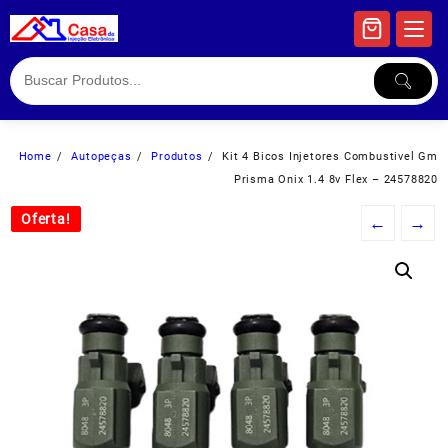
Skip
to
content
Home
Autopeças
Produtos
Kit 4 Bicos Injetores Combustivel Gm
Prisma Onix 1.4 8v Flex – 24578820
Oferta!
Oferta!
←
→