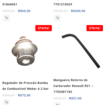
51844061
7701210029
O
O
O
O
R$
80,00
R$
65,00
R$
650,00
R$
260,00
preço
preço
preço
preço
original
atual
original
atual
era:
é:
era:
é:
Oferta!
Oferta!
R$80,00.
R$65,00.
R$650,00.
R$260,00.
Mangueira Retorno do
Regulador de Pressão Bomba
Carburador Renault R21 –
de Combustivel Weber 4.2 bar
7702087183
O
O
R$
80,00
R$
72,00
O
O
R$
30,00
R$
27,00
preço
preço
preço
preço
original
atual