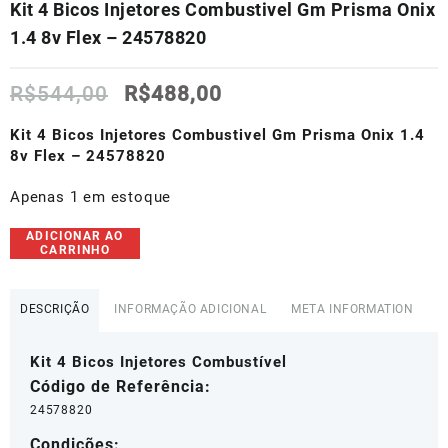
Kit 4 Bicos Injetores Combustivel Gm Prisma Onix
1.4 8v Flex – 24578820
O
O
R$
544,00
R$
488,00
preço
preço
original
atual
Kit 4 Bicos Injetores Combustivel Gm Prisma Onix 1.4
era:
é:
8v Flex – 24578820
R$544,00.
R$488,00.
Apenas 1 em estoque
Kit
ADICIONAR AO
CARRINHO
4
Bicos
Injetores
DESCRIÇÃO
INFORMAÇÃO ADICIONAL
META INFORMATION
Combustivel
Gm
Kit 4 Bicos Injetores Combustível
Prisma
Onix
Código de Referência:
1.4
24578820
8v
Condições:
Flex