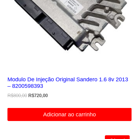
Modulo De Injeção Original Sandero 1.6 8v 2013
– 8200598393
O
O
R$
800,00
R$
720,00
preço
preço
original
atual
Adicionar ao carrinho
era:
é:
R$800,00.
R$720,00.