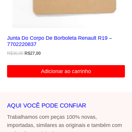
Junta Do Corpo De Borboleta Renault R19 –
7702220837
O
O
R$
30,00
R$
27,00
preço
preço
original
atual
Adicionar ao carrinho
era:
é:
R$30,00.
R$27,00.
AQUI VOCÊ PODE CONFIAR
Trabalhamos com peças 100% novas,
importadas, similares as originais e também com