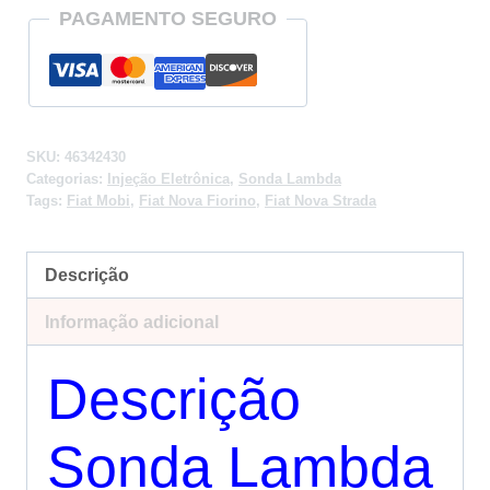
PAGAMENTO SEGURO
SKU:
46342430
Categorias:
Injeção Eletrônica
,
Sonda Lambda
Tags:
Fiat Mobi
,
Fiat Nova Fiorino
,
Fiat Nova Strada
Descrição
Informação adicional
Descrição
Sonda Lambda