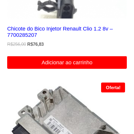
Chicote do Bico Injetor Renault Clio 1.2 8v –
7700285207
O
O
R$
256,00
R$
76,83
preço
preço
original
atual
Adicionar ao carrinho
era:
é:
R$256,00.
R$76,83.
Oferta!