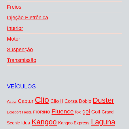
Freios
Injeção Eletrônica
Interior
Motor
Suspenção
Transmissão
VEÍCULOS
Clio
Duster
Captur
Clio II
Corsa
Doblo
Astra
Fluence
gol
Golf
fox
Grand
FIORINO
Ecosport
Fiesta
Kangoo
Laguna
Idea
Scenic
Kangoo Express