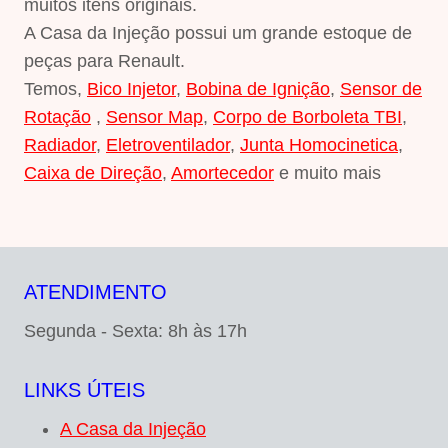
muitos itens originais.
A Casa da Injeção possui um grande estoque de
peças para Renault.
Temos,
Bico Injetor
,
Bobina de Ignição
,
Sensor de
Rotação
,
Sensor Map
,
Corpo de Borboleta TBI
,
Radiador
,
Eletroventilador
,
Junta Homocinetica
,
Caixa de Direção
,
Amortecedor
e muito mais
ATENDIMENTO
Segunda - Sexta: 8h às 17h
LINKS ÚTEIS
A Casa da Injeção