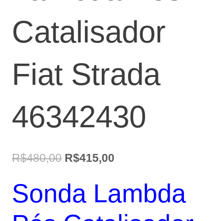
Catalisador
Fiat Strada
46342430
O
O
R$
480,00
R$
415,00
preço
preço
Sonda Lambda
original
atual
era:
é: