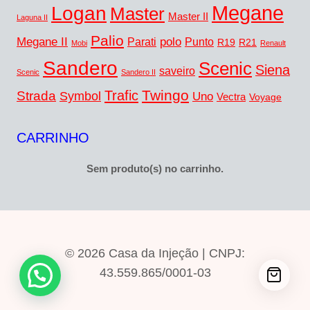
Megane
Logan
Master
Master II
Laguna II
Palio
Megane II
polo
Punto
Parati
R19
R21
Mobi
Renault
Sandero
Scenic
Siena
saveiro
Scenic
Sandero II
Twingo
Trafic
Strada
Symbol
Uno
Vectra
Voyage
CARRINHO
Sem produto(s) no carrinho.
© 2026 Casa da Injeção | CNPJ:
43.559.865/0001-03