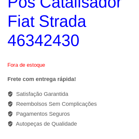
Pós Catalisador
R$480,00.
R$415,00.
Fiat Strada
46342430
Fora de estoque
Frete com entrega rápida!
Satisfação Garantida
Reembolsos Sem Complicações
Pagamentos Seguros
Autopeças de Qualidade