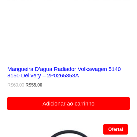
Mangueira D’agua Radiador Volkswagen 5140
8150 Delivery – 2P0265353A
O
O
R$
60,00
R$
55,00
preço
preço
original
atual
Adicionar ao carrinho
era:
é:
R$60,00.
R$55,00.
Oferta!