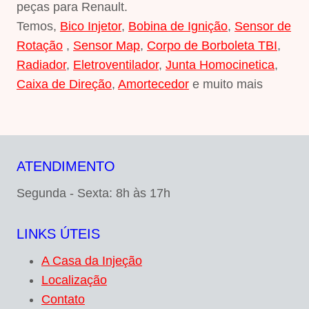
peças para Renault.
Temos,
Bico Injetor
,
Bobina de Ignição
,
Sensor de
Rotação
,
Sensor Map
,
Corpo de Borboleta TBI
,
Radiador
,
Eletroventilador
,
Junta Homocinetica
,
Caixa de Direção
,
Amortecedor
e muito mais
ATENDIMENTO
Segunda - Sexta: 8h às 17h
LINKS ÚTEIS
A Casa da Injeção
Localização
Contato