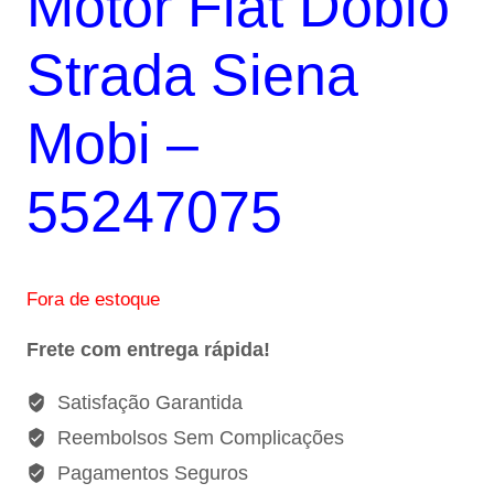
Motor Fiat Doblo
R$48,00.
R$36,00.
Strada Siena
Mobi –
55247075
Fora de estoque
Frete com entrega rápida!
Satisfação Garantida
Reembolsos Sem Complicações
Pagamentos Seguros