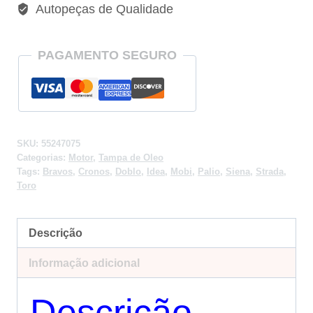
Autopeças de Qualidade
PAGAMENTO SEGURO
SKU:
55247075
Categorias:
Motor
,
Tampa de Oleo
Tags:
Bravos
,
Cronos
,
Doblo
,
Idea
,
Mobi
,
Palio
,
Siena
,
Strada
,
Toro
Descrição
Informação adicional
Descrição