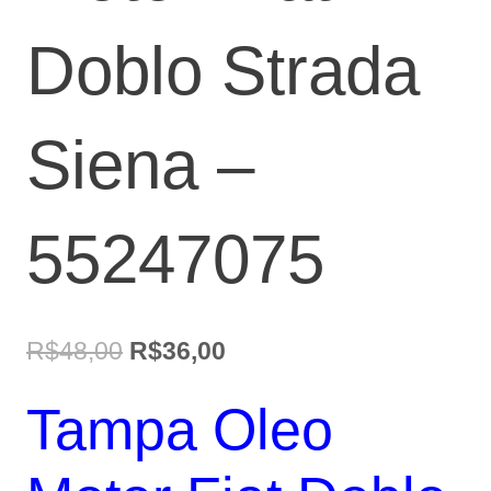
Doblo Strada
Siena –
55247075
O
O
R$
48,00
R$
36,00
preço
preço
Tampa Oleo
original
atual
era:
é: