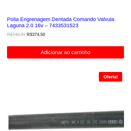
Polia Engrenagem Dentada Comando Valvula
Laguna 2.0 16v – 7433531523
O
O
R$
748,91
R$
374,50
preço
preço
original
atual
Adicionar ao carrinho
era:
é:
R$748,91.
R$374,50.
Oferta!