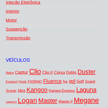
Injeção Eletrônica
Interior
Motor
Suspenção
Transmissão
VEÍCULOS
Clio
Duster
Captur
Corsa
Clio II
Doblo
Astra
Fluence
gol
Golf
fox
Grand
FIORINO
Ecosport
Fiesta
Kangoo
Laguna
Idea
Scenic
Kangoo Express
Megane
Logan
Master
Master II
Laguna II