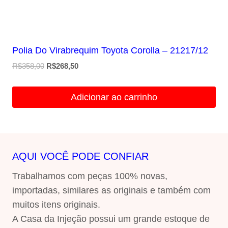
Polia Do Virabrequim Toyota Corolla – 21217/12
O
O
R$
358,00
R$
268,50
preço
preço
original
atual
Adicionar ao carrinho
era:
é:
R$358,00.
R$268,50.
AQUI VOCÊ PODE CONFIAR
Trabalhamos com peças 100% novas,
importadas, similares as originais e também com
muitos itens originais.
A Casa da Injeção possui um grande estoque de