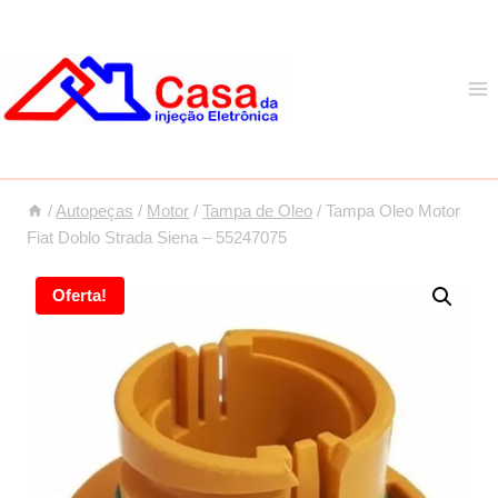
Pular
para
o
Conteúdo
/
Autopeças
/
Motor
/
Tampa de Oleo
/
Tampa Oleo Motor
Fiat Doblo Strada Siena – 55247075
Oferta!