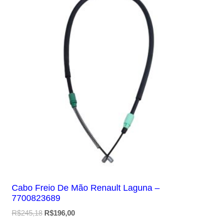
Cabo Freio De Mão Renault Laguna –
7700823689
O
O
R$
245,18
R$
196,00