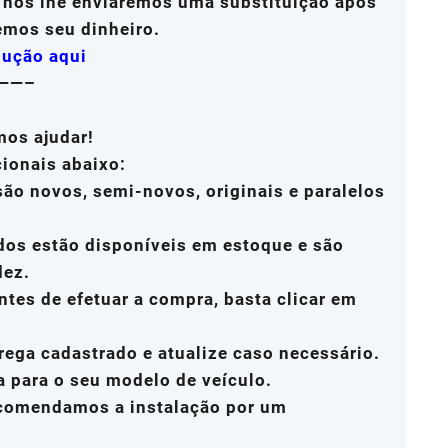
, nós lhe enviaremos uma substituição após
emos seu dinheiro.
lução aqui
——–
mos ajudar!
cionais abaixo:
ão novos, semi-novos, originais e paralelos
dos estão disponíveis em estoque e são
dez.
ntes de efetuar a compra, basta clicar em
rega cadastrado e atualize caso necessário.
a para o seu modelo de veículo.
ecomendamos a instalação por um