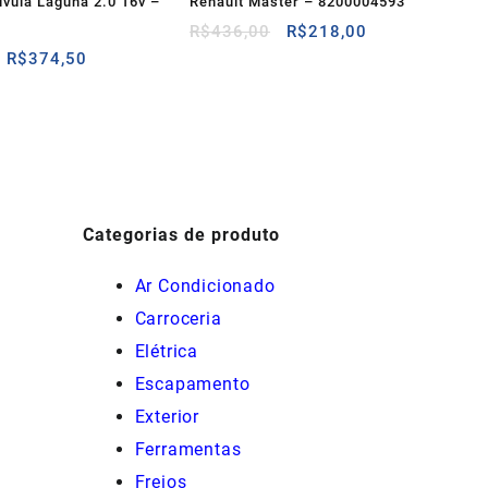
vula Laguna 2.0 16v –
Renault Master – 8200004593
O
O
R$
436,00
R$
218,00
preço
preço
O
O
R$
374,50
original
atual
preço
preço
era:
é:
original
atual
R$436,00.
R$218,00.
era:
é:
R$748,91.
R$374,50.
Categorias de produto
Ar Condicionado
Carroceria
Elétrica
Escapamento
Exterior
Ferramentas
Freios