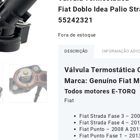
era:
é:
Fiat Doblo Idea Palio Str
R$155,60.
R$14
55242321
Fora de estoque
DESCRIÇÃO
INFORMAÇÃO ADI
Válvula Termostática
Marca: Genuíno Fiat M
Todos motores E-TORQ
Fiat
Fiat Strada Fase 3 – 20
Fiat Strada Fase 4 – 20
Fiat Punto – 2008 A 201
Fiat Punto Fase 1 – 201