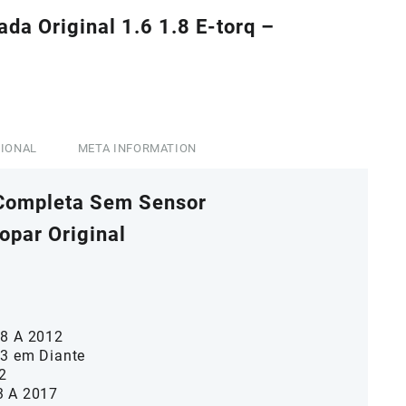
ada Original 1.6 1.8 E-torq –
5,00.
CIONAL
META INFORMATION
 Completa Sem Sensor
opar Original
08 A 2012
13 em Diante
2
3 A 2017