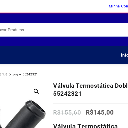
Minha Con
Iní
6 1.8 E-torq – 55242321
Válvula Termostática Doblo
55242321
O
O
R$
155,60
R$
145,00
preço
preç
original
atua
Válvula Termostática