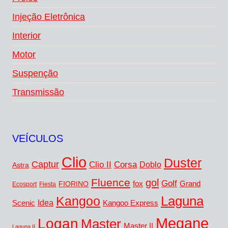
Injeção Eletrônica
Interior
Motor
Suspenção
Transmissão
VEÍCULOS
Clio
Duster
Captur
Corsa
Clio II
Doblo
Astra
Fluence
gol
Golf
fox
Grand
FIORINO
Ecosport
Fiesta
Kangoo
Laguna
Idea
Scenic
Kangoo Express
Megane
Logan
Master
Master II
Laguna II