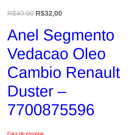
O
O
R$
40,00
R$
32,00
preço
preço
Anel Segmento
original
atual
era:
é:
Vedacao Oleo
R$40,00.
R$32,00.
Cambio Renault
Duster –
7700875596
Fora de estoque