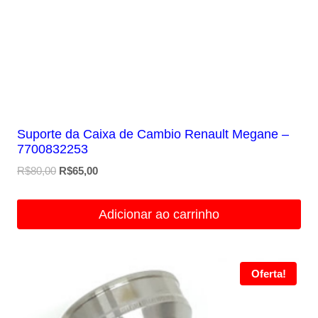
Suporte da Caixa de Cambio Renault Megane –
7700832253
O
O
R$
80,00
R$
65,00
preço
preço
original
atual
Adicionar ao carrinho
era:
é:
R$80,00.
R$65,00.
Oferta!