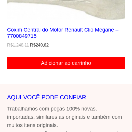
Coxim Central do Motor Renault Clio Megane –
7700849715
O
O
R$
1.248,11
R$
249,62
preço
preço
original
atual
Adicionar ao carrinho
era:
é:
R$1.248,11.
R$249,62.
AQUI VOCÊ PODE CONFIAR
Trabalhamos com peças 100% novas,
importadas, similares as originais e também com
muitos itens originais.