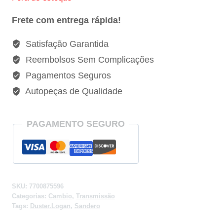
Frete com entrega rápida!
Satisfação Garantida
Reembolsos Sem Complicações
Pagamentos Seguros
Autopeças de Qualidade
PAGAMENTO SEGURO
SKU:
7700875596
Categorias:
Cambio
,
Transmissão
Tags:
Duster.Logan
,
Sandero