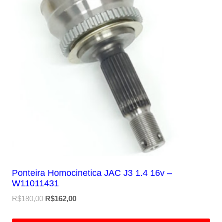
Ponteira Homocinetica JAC J3 1.4 16v –
W11011431
O
O
R$
180,00
R$
162,00
preço
preço
original
atual