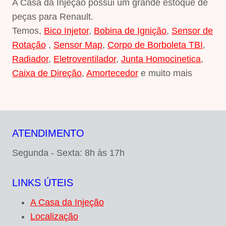
A Casa da Injeção possui um grande estoque de
peças para Renault.
Temos,
Bico Injetor
,
Bobina de Ignição
,
Sensor de
Rotação
,
Sensor Map
,
Corpo de Borboleta TBI
,
Radiador
,
Eletroventilador
,
Junta Homocinetica
,
Caixa de Direção
,
Amortecedor
e muito mais
ATENDIMENTO
Segunda - Sexta: 8h às 17h
LINKS ÚTEIS
A Casa da Injeção
Localização