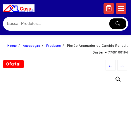
Skip
to
content
Home
Autopeças
Produtos
Pistão Acumador do Cambio Renault
Duster – 7700100194
Oferta!
Oferta!
←
→