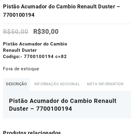
Pistão Acumador do Cambio Renault Duster –
7700100194
O
O
R$
50,00
R$
30,00
preço
preço
original
atual
Pistão Acumador do Cambio
era:
é:
Renault Duster
R$50,00.
R$30,00.
Codigo:- 7700100194 c=82
Fora de estoque
DESCRIÇÃO
INFORMAÇÃO ADICIONAL
META INFORMATION
Pistão Acumador do Cambio Renault
Duster – 7700100194
Produtos relacionados