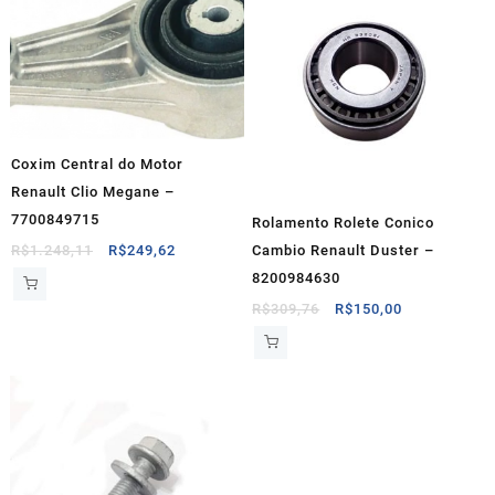
Coxim Central do Motor
Renault Clio Megane –
7700849715
Rolamento Rolete Conico
O
O
Cambio Renault Duster –
R$
1.248,11
R$
249,62
preço
preço
8200984630
original
atual
O
O
R$
309,76
R$
150,00
era:
é:
preço
preço
R$1.248,11.
R$249,62.
original
atual
era:
é:
R$309,76.
R$150,00.