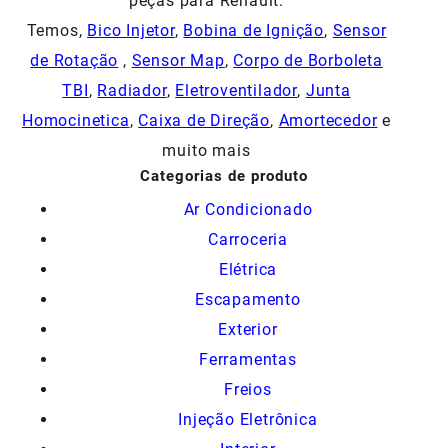
peças para Renault.
Temos,
Bico Injetor
,
Bobina de Ignição
,
Sensor
de Rotação
,
Sensor Map
,
Corpo de Borboleta
TBI
,
Radiador
,
Eletroventilador
,
Junta
Homocinetica
,
Caixa de Direção
,
Amortecedor
e
muito mais
Categorias de produto
Ar Condicionado
Carroceria
Elétrica
Escapamento
Exterior
Ferramentas
Freios
Injeção Eletrônica