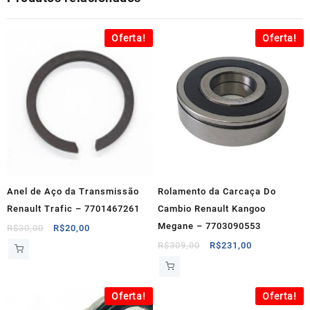
Oferta!
Oferta!
Anel de Aço da Transmissão
Rolamento da Carcaça Do
Renault Trafic – 7701467261
Cambio Renault Kangoo
Megane – 7703090553
O
O
R$
30,00
R$
20,00
preço
preço
O
O
R$
309,00
R$
231,00
original
atual
preço
preço
era:
é:
original
atual
R$30,00.
R$20,00.
era:
é:
Oferta!
Oferta!
R$309,00.
R$231,00.