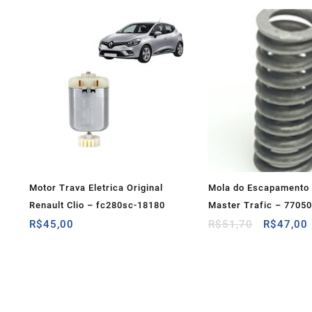
Motor Trava Eletrica Original
Mola do Escapamento 
Renault Clio – fc280sc-18180
Master Trafic – 7705
O
R$
45,00
R$
51,70
R$
47,00
preço
original
era:
R$51,70.