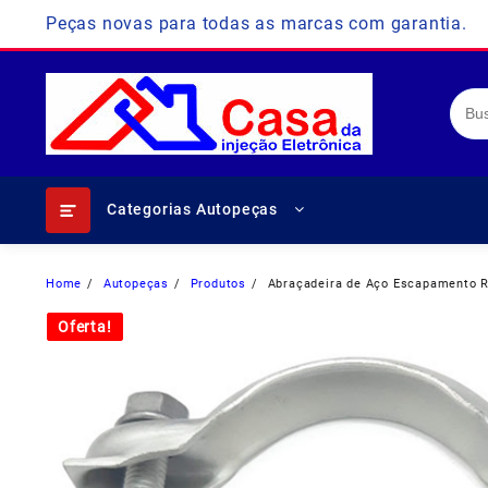
Skip
Peças novas para todas as marcas com garantia.
to
content
Categorias Autopeças
Home
Autopeças
Produtos
Abraçadeira de Aço Escapamento R
Oferta!
Oferta!