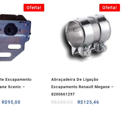
Oferta!
Oferta!
rte Escapamento
Abraçadeira De Ligação
ane Scenic –
Escapamento Renault Megane –
8200661297
O
O
O
O
R$
95,00
R$
250,93
R$
125,46
preço
preço
preço
preço
original
atual
original
atual
era:
é:
era:
é:
R$125,00.
R$95,00.
R$250,93.
R$125,46.