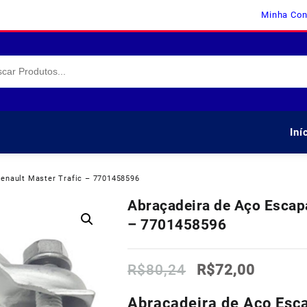
Minha Con
Iní
enault Master Trafic – 7701458596
Abraçadeira de Aço Escap
– 7701458596
O
O
R$
80,24
R$
72,00
preço
preço
original
atual
Abraçadeira de Aço Es