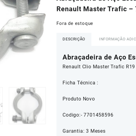
era:
é:
Renault Master Trafic 
R$80,24.
R$72,0
Fora de estoque
DESCRIÇÃO
INFORMAÇÃO ADI
Abraçadeira de Aço 
Renault Clio Master Trafic R1
Ficha Técnica :
Produto Novo
Codigo:- 7701458596
Garantia: 3 Meses