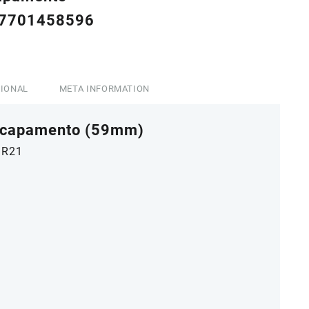
– 7701458596
0.
CIONAL
META INFORMATION
Escapamento (59mm)
9 R21