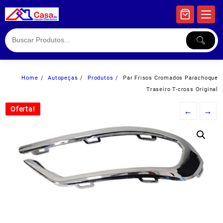
Skip
to
content
Home
Autopeças
Produtos
Par Frisos Cromados Parachoque
Traseiro T-cross Original
Oferta!
Oferta!
←
→