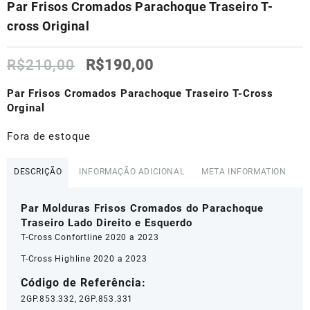
Par Frisos Cromados Parachoque Traseiro T-
cross Original
O
O
R$
210,00
R$
190,00
preço
preço
original
atual
Par Frisos Cromados Parachoque Traseiro T-Cross
era:
é:
Orginal
R$210,00.
R$190,00.
Fora de estoque
DESCRIÇÃO
INFORMAÇÃO ADICIONAL
META INFORMATION
Par Molduras Frisos Cromados do Parachoque
Traseiro Lado Direito e Esquerdo
T-Cross Confortline 2020 a 2023
T-Cross Highline 2020 a 2023
Código de Referência:
2GP.853.332, 2GP.853.331