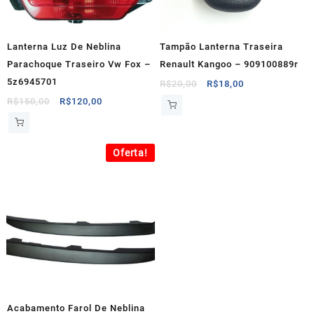
Lanterna Luz De Neblina
Tampão Lanterna Traseira
Parachoque Traseiro Vw Fox –
Renault Kangoo – 909100889r
5z6945701
O
O
R$
20,00
R$
18,00
preço
preço
O
O
R$
150,00
R$
120,00
original
atual
preço
preço
era:
é:
original
atual
R$20,00.
R$18,00.
era:
é:
Oferta!
R$150,00.
R$120,00.
Acabamento Farol De Neblina