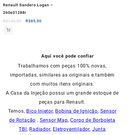
Renault Sandero Logan –
260e01288r
O
O
R$
130,00
R$
85,00
preço
preço
original
atual
era:
é:
R$130,00.
R$85,00.
Aqui você pode confiar
Trabalhamos com peças 100% novas,
importadas, similares as originais e também
com muitos itens originais.
A Casa da Injeção possui um grande estoque de
peças para Renault.
Temos,
Bico Injetor
,
Bobina de Ignição
,
Sensor
de Rotação
,
Sensor Map
,
Corpo de Borboleta
TBI
,
Radiador
,
Eletroventilador
,
Junta