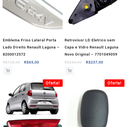
Emblema Friso Lateral Porta
Retrovisor LD Eletrico sem
Lado Direito Renault Laguna –
Capa e Vidro Renault Laguna
8200012572
Novo Original – 7701049059
O
O
O
O
R$
125,00
R$
65,00
R$
250,00
R$
237,00
preço
preço
preço
preço
original
atual
original
atual
era:
é:
era:
é:
Oferta!
Oferta!
R$125,00.
R$65,00.
R$250,00.
R$237,00.