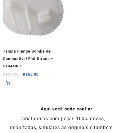
Tampa Flange Bomba de
Combustivel Fiat Strada –
51844061
O
O
R$
80,00
R$
65,00
preço
preço
original
atual
era:
é:
R$80,00.
R$65,00.
Aqui você pode confiar
Trabalhamos com peças 100% novas,
importadas, similares as originais e também