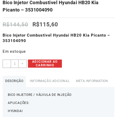
Bico Injetor Combustivel Hyundai HB20 Kia
Picanto – 3531004090
O
O
R$
144,50
R$
115,60
preço
preço
original
atual
Bico Injetor Combustivel Hyundai HB20 Kia Picanto –
era:
é:
353104090
R$144,50.
R$115,60.
Em estoque
Bico
ADICIONAR AO
-
+
CARRINHO
Injetor
Combustivel
Hyundai
DESCRIÇÃO
INFORMAÇÃO ADICIONAL
META INFORMATION
HB20
Kia
Picanto
BICO INJETORE / VÁLVULA DE INJEÇÃO
-
APLICAÇÕES:
3531004090
HYUNDAI
quantidade