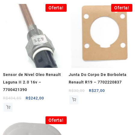
era:
é:
era:
é:
Oferta!
Oferta!
R$800,00.
R$720,00.
R$120,00.
R$65,00.
Sensor de Nivel Oleo Renault
Junta Do Corpo De Borboleta
Laguna II 2.0 16v –
Renault R19 – 7702220837
7700421390
O
O
R$
30,00
R$
27,00
preço
preço
O
O
R$
404,85
R$
242,00
original
atual
preço
preço
era:
é:
original
atual
R$30,00.
R$27,00.
era:
é:
Oferta!
R$404,85.
R$242,00.