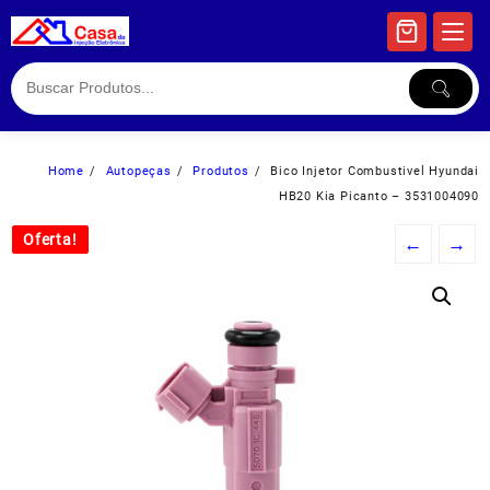
Skip
to
content
Home
Autopeças
Produtos
Bico Injetor Combustivel Hyundai
HB20 Kia Picanto – 3531004090
Oferta!
Oferta!
←
→