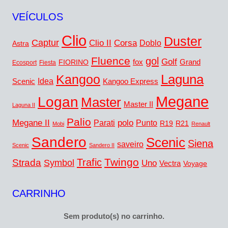
VEÍCULOS
Clio
Duster
Captur
Clio II
Corsa
Doblo
Astra
Fluence
gol
Golf
fox
Grand
FIORINO
Ecosport
Fiesta
Kangoo
Laguna
Idea
Scenic
Kangoo Express
Megane
Logan
Master
Master II
Laguna II
Palio
Megane II
polo
Punto
Parati
R19
R21
Mobi
Renault
Sandero
Scenic
Siena
saveiro
Scenic
Sandero II
Twingo
Trafic
Strada
Symbol
Uno
Vectra
Voyage
CARRINHO
Sem produto(s) no carrinho.