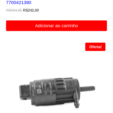
7700421390
O
O
R$
404,85
R$
242,00
preço
preço
original
atual
Adicionar ao carrinho
era:
é:
R$404,85.
R$242,00.
Oferta!