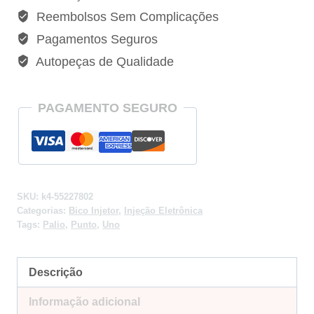
Palio
Reembolsos Sem Complicações
Uno
Pagamentos Seguros
1.4
Autopeças de Qualidade
Evo
Way
Flex
PAGAMENTO SEGURO
-
55227802
quantidade
SKU:
k4-55227802
Categorias:
Bico Injetor
,
Injeção Eletrônica
Tags:
Palio
,
Punto
,
Uno
Descrição
Informação adicional