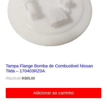
Tampa Flange Bomba de Combustivel Nissan
Tiida – 170403RZ0A
O
O
R$
120,00
R$
65,00
preço
preço
original
atual
Adicionar ao carrinho
era:
é:
R$120,00.
R$65,00.