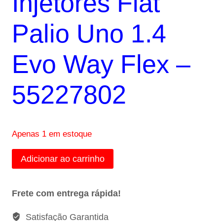
Injetores Fiat
R$340,00.
R$330,00.
Palio Uno 1.4
Evo Way Flex –
55227802
Apenas 1 em estoque
Kit
Adicionar ao carrinho
4
Bicos
Frete com entrega rápida!
Injetores
Fiat
Satisfação Garantida