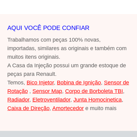
AQUI VOCÊ PODE CONFIAR
Trabalhamos com peças 100% novas,
importadas, similares as originais e também com
muitos itens originais.
A Casa da Injeção possui um grande estoque de
peças para Renault.
Temos,
Bico Injetor
,
Bobina de Ignição
,
Sensor de
Rotação
,
Sensor Map
,
Corpo de Borboleta TBI
,
Radiador
,
Eletroventilador
,
Junta Homocinetica
,
Caixa de Direção
,
Amortecedor
e muito mais