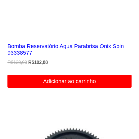
Bomba Reservatório Agua Parabrisa Onix Spin
93338577
O
O
R$
128,60
R$
102,88
preço
preço
original
atual
Adicionar ao carrinho
era:
é:
R$128,60.
R$102,88.