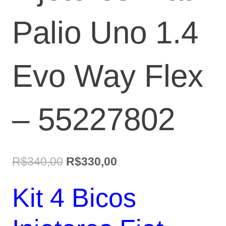
Palio Uno 1.4
Evo Way Flex
– 55227802
O
O
R$
340,00
R$
330,00
preço
preço
Kit 4 Bicos
original
atual
era:
é: