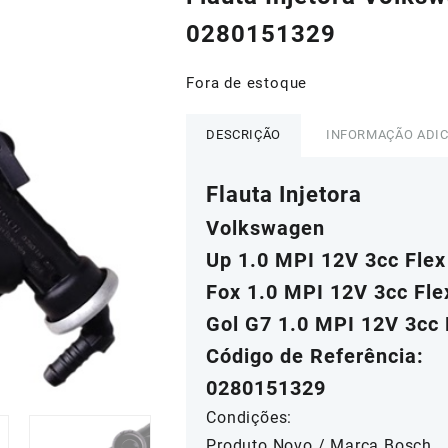
era:
é:
R$150,00.
R$13
0280151329
Fora de estoque
DESCRIÇÃO
INFORMAÇÃO ADI
Flauta Injetora
Volkswagen
Up 1.0 MPI 12V 3cc Flex
Fox 1.0 MPI 12V 3cc Fle
Gol G7 1.0 MPI 12V 3cc 
Código de Referência:
0280151329
Condições:
Produto Novo / Marca Bosch