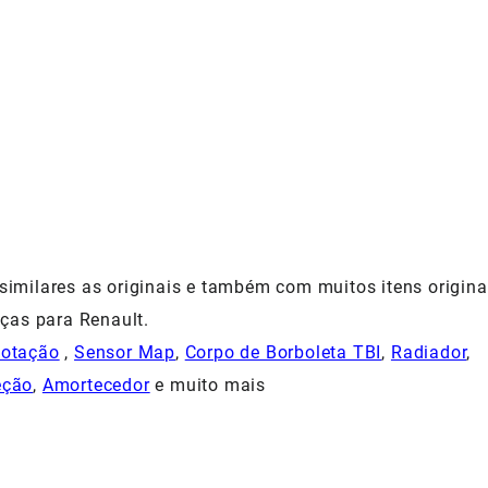
milares as originais e também com muitos itens origina
ças para Renault.
Rotação
,
Sensor Map
,
Corpo de Borboleta TBI
,
Radiador
,
eção
,
Amortecedor
e muito mais