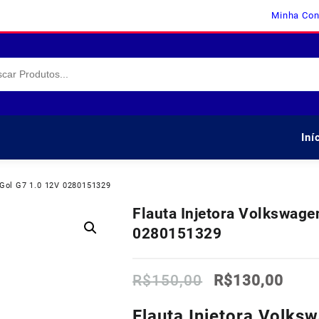
Minha Con
Iní
 Gol G7 1.0 12V 0280151329
Flauta Injetora Volkswage
0280151329
O
O
R$
150,00
R$
130,00
preço
preç
original
atua
Flauta Injetora Volks