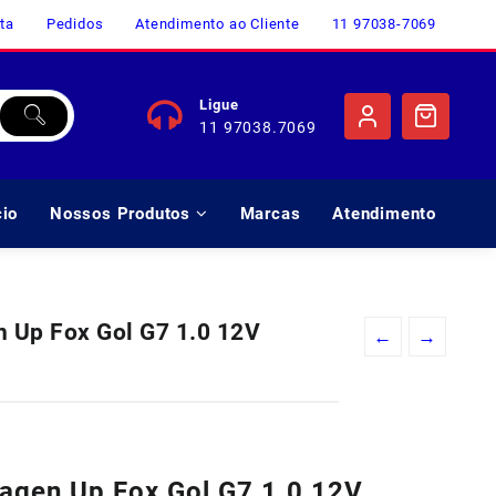
ta
Pedidos
Atendimento ao Cliente
11 97038-7069
Ligue
11 97038.7069
cio
Nossos Produtos
Marcas
Atendimento
n Up Fox Gol G7 1.0 12V
←
→
o
l
wagen Up Fox Gol G7 1.0 12V