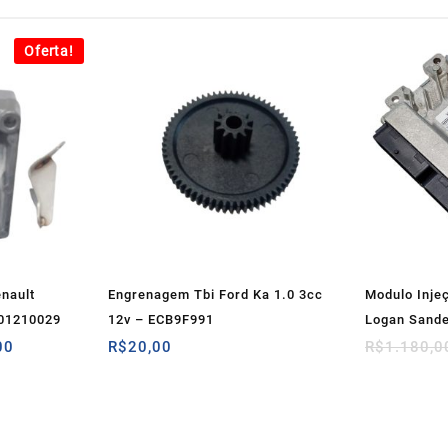
Oferta!
enault
Engrenagem Tbi Ford Ka 1.0 3cc
Modulo Injeç
701210029
12v – ECB9F991
Logan Sande
O
00
R$
20,00
R$
1.180,0
preço
atual
é:
00.
R$260,00.