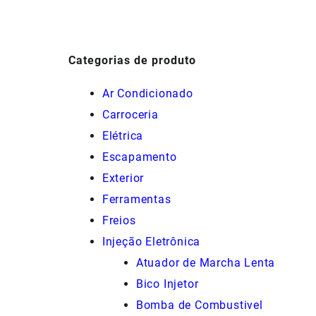
R$80,00.
R$65,00.
Categorias de produto
Ar Condicionado
Carroceria
Elétrica
Escapamento
Exterior
Ferramentas
Freios
Injeção Eletrônica
Atuador de Marcha Lenta
Bico Injetor
Bomba de Combustivel