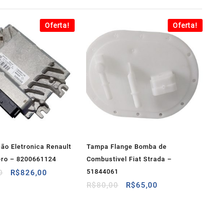
Oferta!
Oferta!
ão Eletronica Renault
Tampa Flange Bomba de
ro – 8200661124
Combustivel Fiat Strada –
O
O
51844061
0
R$
826,00
preço
preço
O
O
R$
80,00
R$
65,00
original
atual
preço
preço
era:
é:
original
atual
R$1.180,00.
R$826,00.
era:
é: