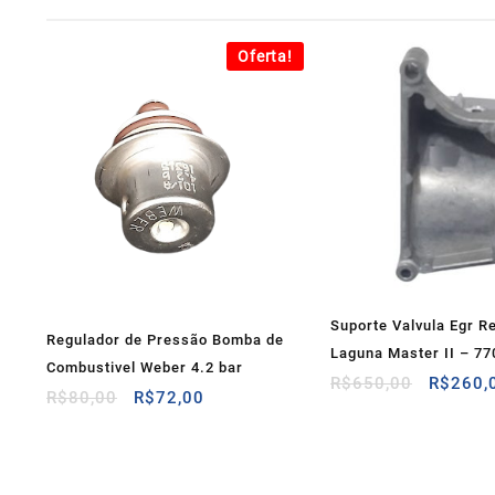
Oferta!
Suporte Valvula Egr R
Regulador de Pressão Bomba de
Laguna Master II – 7
Combustivel Weber 4.2 bar
O
R$
650,00
R$
260,
O
O
R$
80,00
R$
72,00
preço
preço
preço
original
original
atual
era:
era:
é:
R$650,
R$80,00.
R$72,00.