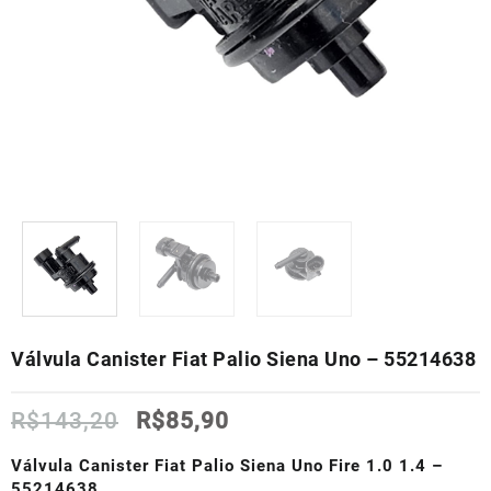
Válvula Canister Fiat Palio Siena Uno – 55214638
O
O
R$
143,20
R$
85,90
preço
preço
original
atual
Válvula Canister Fiat Palio Siena Uno Fire 1.0 1.4 –
era:
é:
55214638