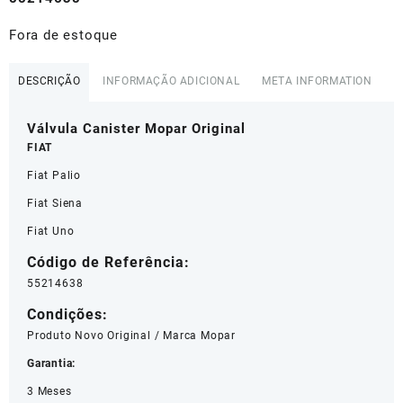
R$143,20.
R$85,90.
Fora de estoque
DESCRIÇÃO
INFORMAÇÃO ADICIONAL
META INFORMATION
Válvula Canister Mopar Original
FIAT
Fiat Palio
Fiat Siena
Fiat Uno
Código de Referência:
55214638
Condições:
Produto Novo Original / Marca Mopar
Garantia:
3 Meses