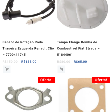
Sensor de Rotação Roda
Tampa Flange Bomba de
Traseira Esquerda Renault Clio
Combustivel Fiat Strada –
– 7700411745
51844061
O
O
O
O
R$
150,00
R$
135,00
R$
80,00
R$
65,00
preço
preço
preço
preço
original
atual
original
atual
era:
é:
era:
é:
Oferta!
Oferta!
R$150,00.
R$135,00.
R$80,00.
R$65,00.