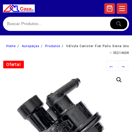
Skip
to
content
Home
Autopeças
Produtos
Válvula Canister Fiat Palio Siena Uno
– 55214638
Oferta!
Oferta!
←
→