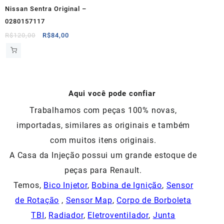
Nissan Sentra Original –
0280157117
O
O
R$
120,00
R$
84,00
preço
preço
original
atual
era:
é:
R$120,00.
R$84,00.
Aqui você pode confiar
Trabalhamos com peças 100% novas,
importadas, similares as originais e também
com muitos itens originais.
A Casa da Injeção possui um grande estoque de
peças para Renault.
Temos,
Bico Injetor
,
Bobina de Ignição
,
Sensor
de Rotação
,
Sensor Map
,
Corpo de Borboleta
TBI
,
Radiador
,
Eletroventilador
,
Junta