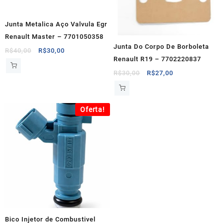
Junta Metalica Aço Valvula Egr
Renault Master – 7701050358
Junta Do Corpo De Borboleta
O
O
R$
40,00
R$
30,00
Renault R19 – 7702220837
preço
preço
original
atual
O
O
R$
30,00
R$
27,00
era:
é:
preço
preço
R$40,00.
R$30,00.
original
atual
era:
é:
Oferta!
R$30,00.
R$27,00.
Bico Injetor de Combustivel