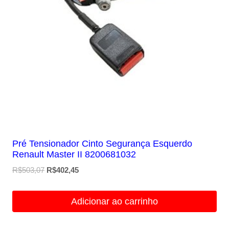
Pré Tensionador Cinto Segurança Esquerdo
Renault Master II 8200681032
O
O
R$
503,07
R$
402,45
preço
preço
original
atual
Adicionar ao carrinho
era:
é:
R$503,07.
R$402,45.