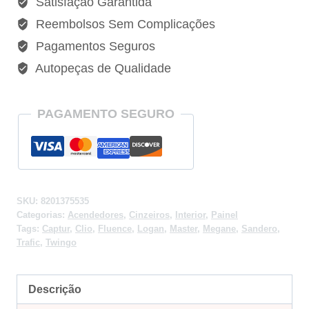
Satisfação Garantida
Reembolsos Sem Complicações
Pagamentos Seguros
Autopeças de Qualidade
PAGAMENTO SEGURO
SKU:
8201375535
Categorias:
Acendedores
,
Cinzeiros
,
Interior
,
Painel
Tags:
Captur
,
Clio
,
Fluence
,
Logan
,
Master
,
Megane
,
Sandero
,
Trafic
,
Twingo
Descrição