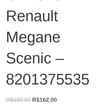
Renault
Megane
Scenic –
8201375535
O
O
R$
180,00
R$
162,00
preço
preço