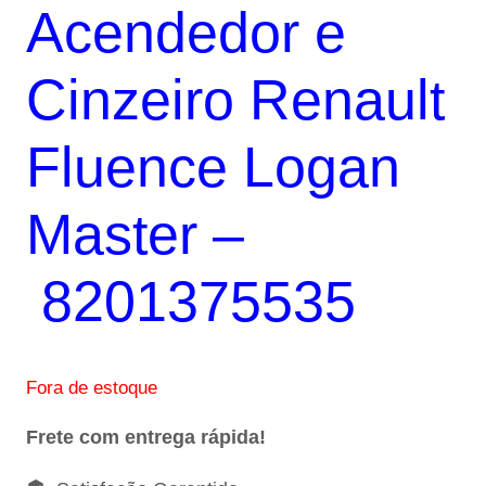
Acendedor e
original
atual
era:
é:
Cinzeiro Renault
R$180,00.
R$162,00.
Fluence Logan
Master –
8201375535
Fora de estoque
Frete com entrega rápida!