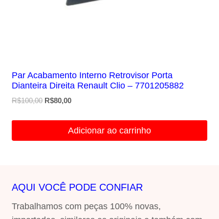
Par Acabamento Interno Retrovisor Porta
Dianteira Direita Renault Clio – 7701205882
O
O
R$
100,00
R$
80,00
preço
preço
original
atual
Adicionar ao carrinho
era:
é:
R$100,00.
R$80,00.
AQUI VOCÊ PODE CONFIAR
Trabalhamos com peças 100% novas,