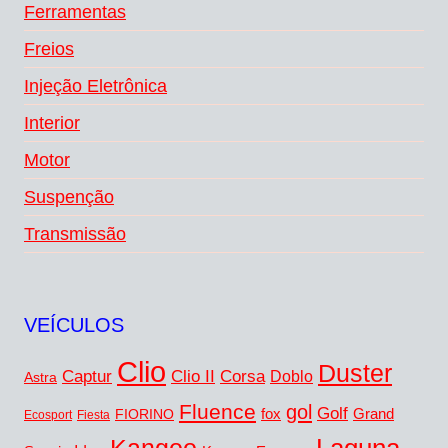
Ferramentas
Freios
Injeção Eletrônica
Interior
Motor
Suspenção
Transmissão
VEÍCULOS
Clio
Duster
Captur
Corsa
Clio II
Doblo
Astra
Fluence
gol
Golf
FIORINO
fox
Grand
Ecosport
Fiesta