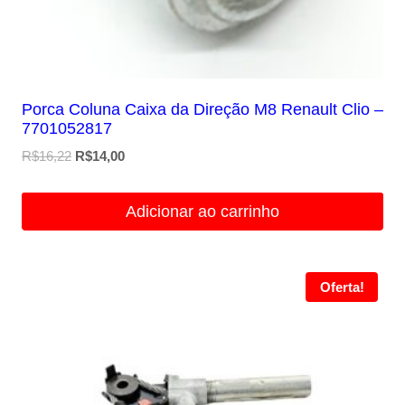
Porca Coluna Caixa da Direção M8 Renault Clio –
7701052817
O
O
R$
16,22
R$
14,00
preço
preço
original
atual
Adicionar ao carrinho
era:
é:
R$16,22.
R$14,00.
Oferta!