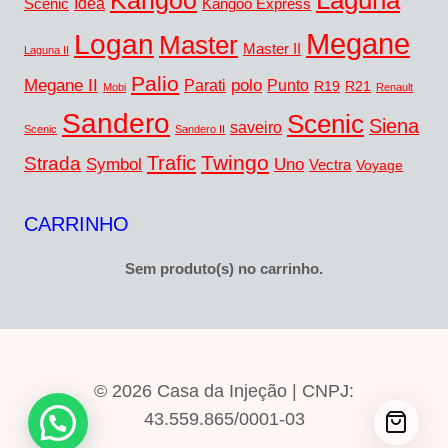
Laguna
Kangoo
Idea
Scenic
Kangoo Express
Megane
Logan
Master
Master II
Laguna II
Palio
Megane II
polo
Punto
Parati
R19
R21
Mobi
Renault
Sandero
Scenic
Siena
saveiro
Scenic
Sandero II
Twingo
Trafic
Strada
Symbol
Uno
Vectra
Voyage
CARRINHO
Sem produto(s) no carrinho.
© 2026 Casa da Injeção | CNPJ:
43.559.865/0001-03