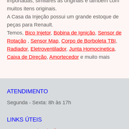
importadas, similares as originais e também com
muitos itens originais.
A Casa da Injeção possui um grande estoque de
peças para Renault.
Temos,
Bico Injetor
,
Bobina de Ignição
,
Sensor de
Rotação
,
Sensor Map
,
Corpo de Borboleta TBI
,
Radiador
,
Eletroventilador
,
Junta Homocinetica
,
Caixa de Direção
,
Amortecedor
e muito mais
ATENDIMENTO
Segunda - Sexta: 8h às 17h
LINKS ÚTEIS