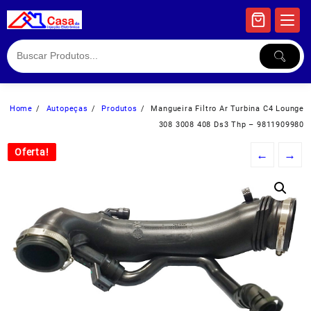
Skip
to
content
Home
Autopeças
Produtos
Mangueira Filtro Ar Turbina C4 Lounge
308 3008 408 Ds3 Thp – 9811909980
Oferta!
Oferta!
←
→