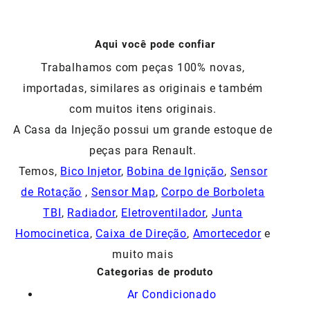
era:
é:
R$386,00.
R$231,60.
Aqui você pode confiar
Trabalhamos com peças 100% novas,
importadas, similares as originais e também
com muitos itens originais.
A Casa da Injeção possui um grande estoque de
peças para Renault.
Temos,
Bico Injetor
,
Bobina de Ignição
,
Sensor
de Rotação
,
Sensor Map
,
Corpo de Borboleta
TBI
,
Radiador
,
Eletroventilador
,
Junta
Homocinetica
,
Caixa de Direção
,
Amortecedor
e
muito mais
Categorias de produto
Ar Condicionado