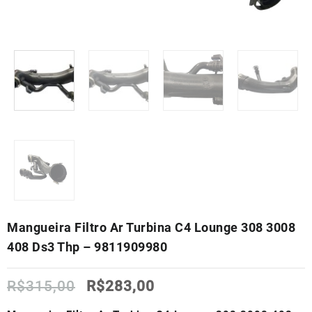
Mangueira Filtro Ar Turbina C4 Lounge 308 3008
408 Ds3 Thp – 9811909980
O
O
R$
315,00
R$
283,00
preço
preço