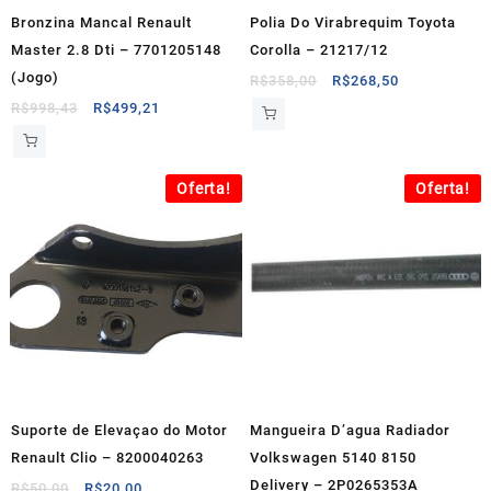
Bronzina Mancal Renault
Polia Do Virabrequim Toyota
Master 2.8 Dti – 7701205148
Corolla – 21217/12
(Jogo)
O
O
R$
358,00
R$
268,50
preço
preço
O
O
R$
998,43
R$
499,21
original
atual
preço
preço
era:
é:
original
atual
R$358,00.
R$268,50.
era:
é:
Oferta!
Oferta!
R$998,43.
R$499,21.
Suporte de Elevaçao do Motor
Mangueira D’agua Radiador
Renault Clio – 8200040263
Volkswagen 5140 8150
Delivery – 2P0265353A
O
O
R$
50,00
R$
20,00