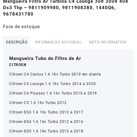
original
atual
Mangueira Filtro Ar Turbina C4 Lounge 308 3008 408
era:
é:
Ds3 Thp – 9811909980, 9811908380, 1440Q6,
R$315,00.
R$283,00.
9678431780
Fora de estoque
DESCRIÇÃO
INFORMAÇÃO ADICIONAL
META INFORMATION
Mangueira Tubo do Filtro de Ar
CITROEN
Citroen C4 Cactus 1.6 16v Turbo 2019 em diante
Citroen C4 Lounge 1.6 16v Turbo 2014 a 2020
Citroen C4 Picasso 1.6 16v Turbo 2016 a 2019
Citroen C5 1.6 16v Turbo 2012
Citroen DS3 1.6 16v Turbo 2012 a 2017
Citroen DS4 1.6 16v Turbo 2012 a 2016
Citroen DS5 1.6 16v Turbo 2013 a 2018