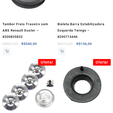
Tambor Freio Traseiro sem
Bieleta Barra Estabilizadora
ABS Renault Duster –
Esquerda Twingo –
8200835832
8200714446
O
O
O
O
R$
867,09
R$
540,00
R$
210,00
R$
136,00
preço
preço
preço
preço
original
atual
original
atual
era:
é:
era:
é:
Oferta!
Oferta!
R$867,09.
R$540,00.
R$210,00.
R$136,00.