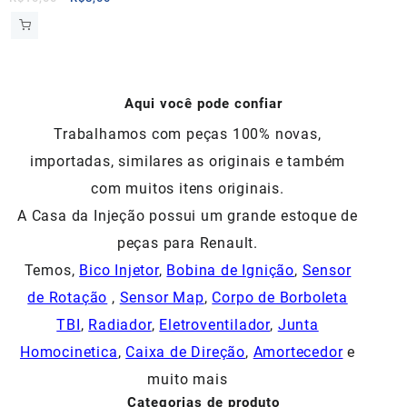
preço
preço
original
atual
era:
é:
R$10,00.
R$8,00.
Aqui você pode confiar
Trabalhamos com peças 100% novas,
importadas, similares as originais e também
com muitos itens originais.
A Casa da Injeção possui um grande estoque de
peças para Renault.
Temos,
Bico Injetor
,
Bobina de Ignição
,
Sensor
de Rotação
,
Sensor Map
,
Corpo de Borboleta
TBI
,
Radiador
,
Eletroventilador
,
Junta
Homocinetica
,
Caixa de Direção
,
Amortecedor
e
muito mais
Categorias de produto