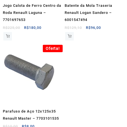
Jogo Calota de Ferro Centro da
Batente da Mola Traseria
Roda Renault Laguna –
Renault Logan Sandero –
7701697653
6001547494
O
O
O
O
R$
225,00
R$
180,00
R$
129,10
R$
96,00
preço
preço
preço
preço
original
atual
original
atual
era:
é:
era:
é:
Oferta!
R$225,00.
R$180,00.
R$129,10.
R$96,00.
Parafuso de Aço 12x125x35
Renault Master – 7703101535
O
O
R$
10,00
R$
8,00