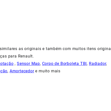
milares as originais e também com muitos itens origina
ças para Renault.
Rotação
,
Sensor Map
,
Corpo de Borboleta TBI
,
Radiador
,
eção
,
Amortecedor
e muito mais