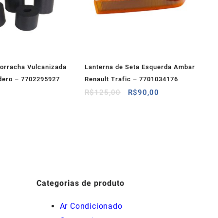
orracha Vulcanizada
Lanterna de Seta Esquerda Ambar
dero – 7702295927
Renault Trafic – 7701034176
O
O
R$
125,00
R$
90,00
preço
preço
original
atual
era:
é:
R$125,00.
R$90,00.
Categorias de produto
Ar Condicionado