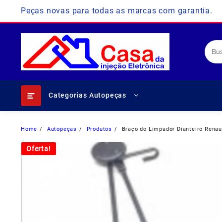
Skip
Peças novas para todas as marcas com garantia.
to
content
Categorias Autopeças
Home
Autopeças
Produtos
Braço do Limpador Dianteiro Rena
Oferta!
Oferta!