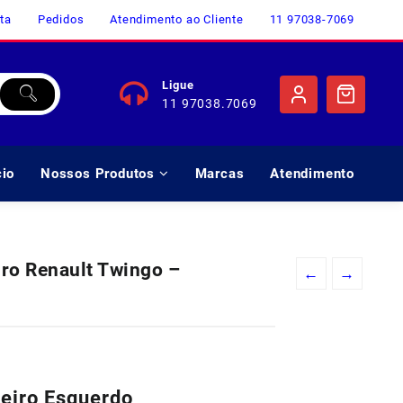
ta
Pedidos
Atendimento ao Cliente
11 97038-7069
Ligue
11 97038.7069
cio
Nossos Produtos
Marcas
Atendimento
iro Renault Twingo –
←
→
o
l
teiro Esquerdo