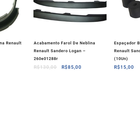
ina Renault
Acabamento Farol De Neblina
Espaçador B
Renault Sandero Logan –
Renault San
O
260e01288r
(10Un)
preço
O
O
R$
130,00
R$
85,00
R$
15,00
atual
preço
preço
é:
original
atual
R$36,00.
era:
é:
R$130,00.
R$85,00.