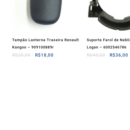
Tampão Lanterna Traseira Renault
Suporte Farol de Nebl
Kangoo – 909100889r
Logan – 6002546786
O
O
O
R$
20,00
R$
18,00
R$
40,00
R$
36,00
preço
preço
preço
original
atual
original
era:
é:
era:
R$20,00.
R$18,00.
R$40,00.