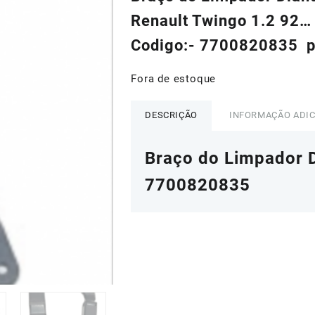
era:
é:
Renault Twingo 1.2 92…
R$150,00.
R$12
Codigo:- 7700820835 
Fora de estoque
DESCRIÇÃO
INFORMAÇÃO ADI
Braço do Limpador D
7700820835