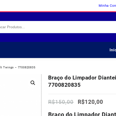
Minha Con
Iní
ult Twingo – 7700820835
Braço do Limpador Diante
7700820835
O
O
R$
150,00
R$
120,00
preço
preç
original
atua
Braço do Limpador Dian