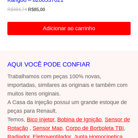
Kangoo – 8200537021
O
O
R$
484,74
R$
85,00
preço
preço
original
atual
Adicionar ao carrinho
era:
é:
R$484,74.
R$85,00.
AQUI VOCÊ PODE CONFIAR
Trabalhamos com peças 100% novas,
importadas, similares as originais e também com
muitos itens originais.
A Casa da Injeção possui um grande estoque de
peças para Renault.
Temos,
Bico Injetor
,
Bobina de Ignição
,
Sensor de
Rotação
,
Sensor Map
,
Corpo de Borboleta TBI
,
Radiador
,
Eletroventilador
,
Junta Homocinetica
,