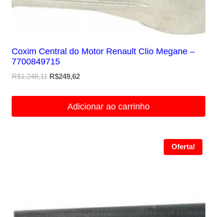
Coxim Central do Motor Renault Clio Megane –
7700849715
O
O
R$
1.248,11
R$
249,62
preço
preço
original
atual
Adicionar ao carrinho
era:
é:
R$1.248,11.
R$249,62.
Oferta!