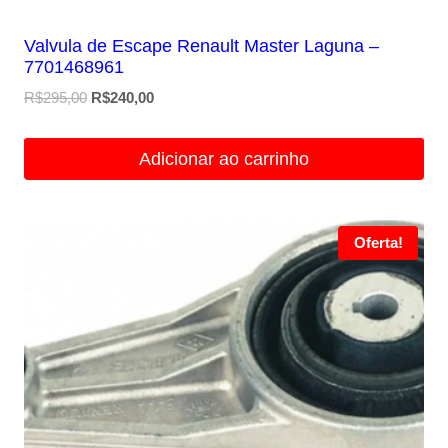
Valvula de Escape Renault Master Laguna –
7701468961
O
O
R$
295,00
R$
240,00
preço
preço
original
atual
Adicionar ao carrinho
era:
é:
R$295,00.
R$240,00.
Oferta!