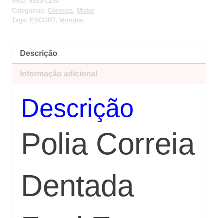
SKU:
9925/C250
Categorias:
Correias
,
Motor
Tags:
ESCORT
,
Mondeo
Descrição
Informação adicional
Descrição
Polia Correia
Dentada