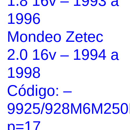
1.8 16v – 1993 a
1996
Mondeo Zetec
2.0 16v – 1994 a
1998
Código: –
9925/928M6M25
p=17