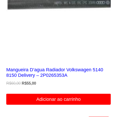
Mangueira D’agua Radiador Volkswagen 5140
8150 Delivery – 2P0265353A
O
O
R$
60,00
R$
55,00
preço
preço
original
atual
Adicionar ao carrinho
era:
é:
R$60,00.
R$55,00.