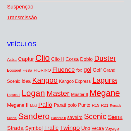
Suspenção
Transmissão
VEÍCULOS
Clio
Duster
Captur
Clio II
Corsa
Doblo
Astra
Fluence
gol
Golf
fox
Grand
FIORINO
Ecosport
Fiesta
Kangoo
Laguna
Idea
Scenic
Kangoo Express
Megane
Logan
Master
Master II
Laguna II
Palio
Megane II
polo
Punto
Parati
R19
R21
Mobi
Renault
Sandero
Scenic
Siena
saveiro
Scenic
Sandero II
Twingo
Trafic
Strada
Symbol
Uno
Vectra
Voyage