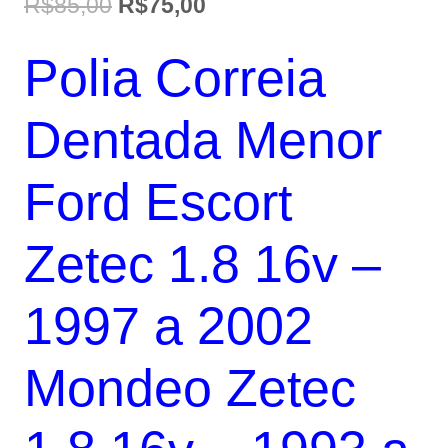
O
O
R$
85,00
R$
75,00
preço
preço
Polia Correia
original
atual
era:
é:
Dentada Menor
R$85,00.
R$75,00.
Ford Escort
Zetec 1.8 16v –
1997 a 2002
Mondeo Zetec