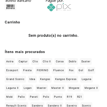
Carrinho
Sem produto(s) no carrinho.
Ítens mais procurados
Astra
Captur
Clio
Clio II
Corsa
Doblo
Duster
Ecosport
Fiesta
FIORINO
Fluence
Fox
Gol
Golf
Grand Scenic
Idea
Kangoo
Kangoo Express
Laguna
Laguna II
Logan
Master
Master II
Megane
Megane II
Mobi
Palio
Parati
Polo
Punto
R19
R21
Renault Scenic
Sandero
Sandero II
Saveiro
Scenic