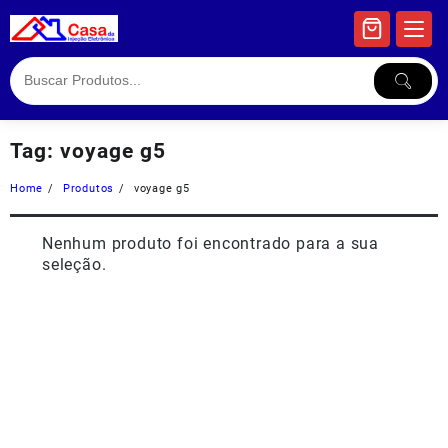
Skip
to
content
Tag:
voyage g5
Home
Produtos
voyage g5
Nenhum produto foi encontrado para a sua
seleção.