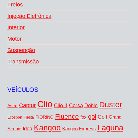
Freios
Injeção Eletrônica
Interior
Motor
Suspenção
Transmissão
VEÍCULOS
Clio
Duster
Captur
Clio II
Corsa
Doblo
Astra
Fluence
gol
Golf
fox
Grand
FIORINO
Ecosport
Fiesta
Kangoo
Laguna
Idea
Scenic
Kangoo Express