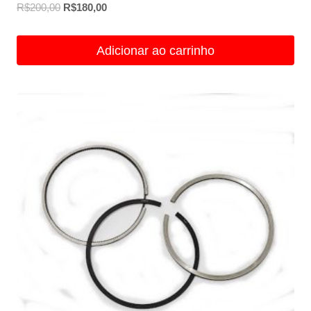
O
O
R$
200,00
R$
180,00
preço
preço
original
atual
Adicionar ao carrinho
era:
é:
R$200,00.
R$180,00.