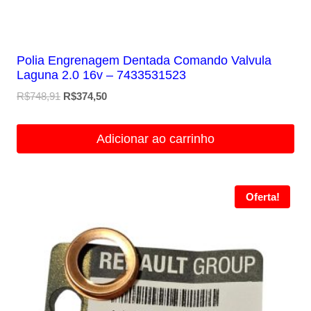
Polia Engrenagem Dentada Comando Valvula
Laguna 2.0 16v – 7433531523
O
O
R$
748,91
R$
374,50
preço
preço
original
atual
Adicionar ao carrinho
era:
é:
R$748,91.
R$374,50.
Oferta!