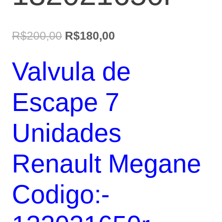
O
O
R$
200,00
R$
180,00
preço
preço
Valvula de
original
atual
era:
é:
Escape 7
R$200,00.
R$180,00.
Unidades
Renault Megane
Codigo:-