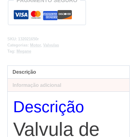
PAGAMENTO SEGURO
SKU:
132021650r
Categorias:
Motor
,
Valvulas
Tag:
Megane
Descrição
Informação adicional
Descrição
Valvula de