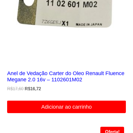
Anel de Vedação Carter do Oleo Renault Fluence
Megane 2.0 16v – 1102601M02
O
O
R$
17,60
R$
16,72
preço
preço
original
atual
Adicionar ao carrinho
era:
é:
R$17,60.
R$16,72.
Oferta!