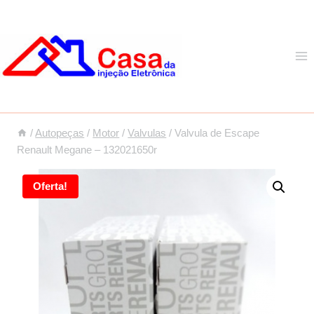
Pular
para
o
Conteúdo
/
Autopeças
/
Motor
/
Valvulas
/
Valvula de Escape
Renault Megane – 132021650r
Oferta!