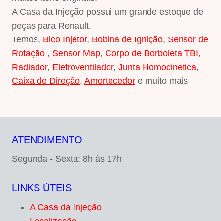
A Casa da Injeção possui um grande estoque de
peças para Renault.
Temos,
Bico Injetor
,
Bobina de Ignição
,
Sensor de
Rotação
,
Sensor Map
,
Corpo de Borboleta TBI
,
Radiador
,
Eletroventilador
,
Junta Homocinetica
,
Caixa de Direção
,
Amortecedor
e muito mais
ATENDIMENTO
Segunda - Sexta: 8h às 17h
LINKS ÚTEIS
A Casa da Injeção